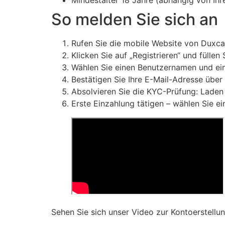
So melden Sie sich an
Rufen Sie die mobile Website von Duxca
Klicken Sie auf „Registrieren“ und fülle
Wählen Sie einen Benutzernamen und ein
Bestätigen Sie Ihre E-Mail-Adresse über 
Absolvieren Sie die KYC-Prüfung: Laden
Erste Einzahlung tätigen – wählen Sie e
Sehen Sie sich unser Video zur Kontoerstellun