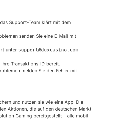
– das Support-Team klärt mit dem
oblemen senden Sie eine E-Mail mit
rt unter
support@duxcasino.com
hre Transaktions-ID bereit.
roblemen melden Sie den Fehler mit
chern und nutzen sie wie eine App. Die
llen Aktionen, die auf den deutschen Markt
ution Gaming bereitgestellt – alle mobil