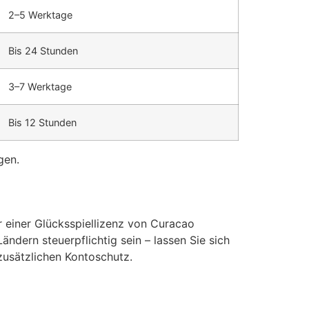
2–5 Werktage
Bis 24 Stunden
3–7 Werktage
Bis 12 Stunden
gen.
 einer Glücksspiellizenz von Curacao
dern steuerpflichtig sein – lassen Sie sich
zusätzlichen Kontoschutz.