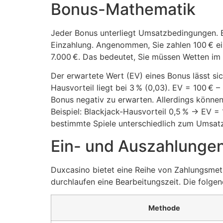
Bonus-Mathematik
Jeder Bonus unterliegt Umsatzbedingungen. B
Einzahlung. Angenommen, Sie zahlen 100 € ei
7.000 €. Das bedeutet, Sie müssen Wetten im
Der erwartete Wert (EV) eines Bonus lässt s
Hausvorteil liegt bei 3 % (0,03). EV = 100 € 
Bonus negativ zu erwarten. Allerdings können
Beispiel: Blackjack-Hausvorteil 0,5 % → EV =
bestimmte Spiele unterschiedlich zum Umsatz
Ein- und Auszahlunge
Duxcasino bietet eine Reihe von Zahlungsmeth
durchlaufen eine Bearbeitungszeit. Die folgen
Methode