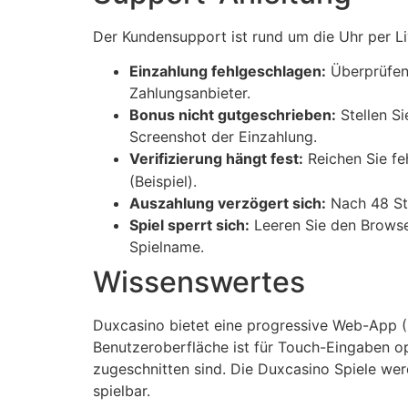
Der Kundensupport ist rund um die Uhr per Li
Einzahlung fehlgeschlagen:
Überprüfen 
Zahlungsanbieter.
Bonus nicht gutgeschrieben:
Stellen Si
Screenshot der Einzahlung.
Verifizierung hängt fest:
Reichen Sie f
(Beispiel).
Auszahlung verzögert sich:
Nach 48 Stu
Spiel sperrt sich:
Leeren Sie den Browse
Spielname.
Wissenswertes
Duxcasino bietet eine progressive Web-App (P
Benutzeroberfläche ist für Touch-Eingaben op
zugeschnitten sind. Die Duxcasino Spiele wer
spielbar.