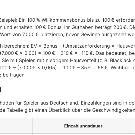
eispiel: Ein 100 % Willkommensbonus bis zu 100 € erford
n und erhalten 100 € Bonus. Ihr Guthaben beträgt 200 €. D
 Wert von 7.000 € platzieren, bevor Gewinne ausgezahlt w
ich berechnen: EV = Bonus – (Umsatzanforderung × Hausvor
– (7.000 € × 0,03) = 100 € – 210 € = -110 €. Das bedeutet, b
 Sie mit Spielen mit niedrigem Hausvorteil (z. B. Blackjack
 100 € – (7.000 € × 0,005) = 100 € – 35 € = 65 €. Wichtig:
 beitragen.
n
oden für Spieler aus Deutschland. Einzahlungen sind in de
de Tabelle gibt einen Überblick über die Geschwindigkeiten
Einzahlungsdauer