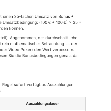
ert einen 35-fachen Umsatz von Bonus +
ie Umsatzbedingung: (100 € + 100 €) × 35 =
erden können.
teil). Angenommen, der durchschnittliche
ei rein mathematischer Betrachtung ist der
 oder Video Poker) den Wert verbessern.
 Lesen Sie die Bonusbedingungen genau, da
r Regel sofort verfügbar. Auszahlungen
:
Auszahlungsdauer