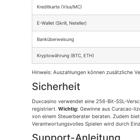
Kreditkarte (Visa/MC)
E-Wallet (Skrill, Neteller)
Banküberweisung
Kryptowährung (BTC, ETH)
Hinweis: Auszahlungen können zusätzliche Ver
Sicherheit
Duxcasino verwendet eine 256-Bit-SSL-Verschl
registriert.
Wichtig:
Gewinne aus Curacao-lize
von einem Steuerberater beraten. Zudem biete
Verantwortungsvolles Spielen wird durch Einz
Support-Anleitung