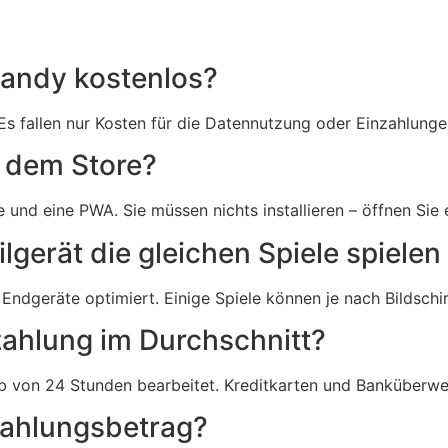
Handy kostenlos?
 Es fallen nur Kosten für die Datennutzung oder Einzahlunge
s dem Store?
 und eine PWA. Sie müssen nichts installieren – öffnen Sie
gerät die gleichen Spiele spiele
Endgeräte optimiert. Einige Spiele können je nach Bildschi
zahlung im Durchschnitt?
lb von 24 Stunden bearbeitet. Kreditkarten und Banküberw
zahlungsbetrag?