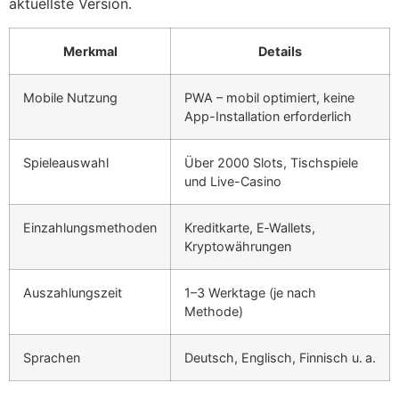
aktuellste Version.
Merkmal
Details
Mobile Nutzung
PWA – mobil optimiert, keine
App-Installation erforderlich
Spieleauswahl
Über 2000 Slots, Tischspiele
und Live-Casino
Einzahlungsmethoden
Kreditkarte, E‑Wallets,
Kryptowährungen
Auszahlungszeit
1–3 Werktage (je nach
Methode)
Sprachen
Deutsch, Englisch, Finnisch u. a.