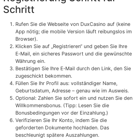
Schritt
Rufen Sie die Webseite von DuxCasino auf (keine
App nötig; die mobile Version läuft reibungslos im
Browser).
Klicken Sie auf „Registrieren“ und geben Sie Ihre
E‑Mail, ein sicheres Passwort und die gewünschte
Währung ein.
Bestätigen Sie Ihre E‑Mail durch den Link, den Sie
zugeschickt bekommen.
Füllen Sie Ihr Profil aus: vollständiger Name,
Geburtsdatum, Adresse – genau wie im Ausweis.
Optional: Zahlen Sie sofort ein und nutzen Sie den
Willkommensbonus. (Tipp: Lesen Sie die
Bonusbedingungen vor der Einzahlung.)
Verifizieren Sie Ihr Konto, indem Sie die
geforderten Dokumente hochladen. Das
beschleunigt spätere Auszahlungen.