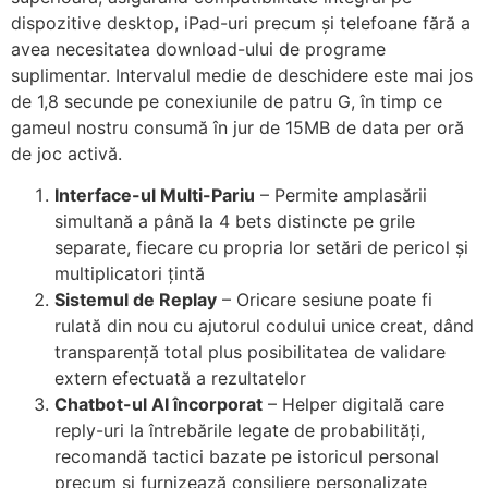
dispozitive desktop, iPad-uri precum și telefoane fără a
avea necesitatea download-ului de programe
suplimentar. Intervalul medie de deschidere este mai jos
de 1,8 secunde pe conexiunile de patru G, în timp ce
gameul nostru consumă în jur de 15MB de data per oră
de joc activă.
Interface-ul Multi-Pariu
– Permite amplasării
simultană a până la 4 bets distincte pe grile
separate, fiecare cu propria lor setări de pericol și
multiplicatori țintă
Sistemul de Replay
– Oricare sesiune poate fi
rulată din nou cu ajutorul codului unice creat, dând
transparență total plus posibilitatea de validare
extern efectuată a rezultatelor
Chatbot-ul AI încorporat
– Helper digitală care
reply-uri la întrebările legate de probabilități,
recomandă tactici bazate pe istoricul personal
precum și furnizează consiliere personalizate