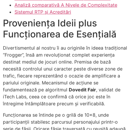
Analiză comparativă A Nivele de Complexitate
Sistemul RTP și Acreditări
Proveniența Ideii plus
Funcționarea de Esențială
Divertismentul al nostru îi au originile în ideea tradițional
“Frogger”, însă am revoluționat complet experiența
destinat mediul de jocuri online. Premisa de bază
necesită controlul unui caracter peste diverse zone de
trafic, fiecare reprezentând o ocazie de amplificare a
pariului originale. Mecanismul de acțiune se
fundamentează pe algoritmul
Dovedit Fair
, validat de
iTech Labs, ceea ce confirmă că orice joc este în
întregime întâmplătoare precum și verificabilă.
Funcționarea se întinde pe o grilă de 10×8, unde
participanții stabilesc parcursul personajului printr-o
serie de fâșii. Oricare fâșie traversată cu reușită adaugă