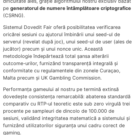
dificultate ales, grație algoritmului nostru exclusiv bazat
pe
generatorul de numere întâmplătoare criptografice
(CSRNG).
Sistemul Dovedit Fair oferă posibilitatea verificarea
oricărei sesiuni cu ajutorul îmbinării unui seed-ul de
serverul (revelat după joc), unui seed-ul de user (ales de
jucător) precum și unui nonce unic. Această
metodologie îndepărtează total șansa alterării
outcome-urilor, furnizând transparență integrală și
conformitate cu regulamentele din zonele Curaçao,
Malta precum și UK Gambling Commission.
Performanța gameului al nostru pe termină extinsă
dovedește consistența remarcabilă: abaterea standardă
comparativ cu RTP-ul teoretic este sub zero virgulă trei
procente pe sampleuri de dincolo de 100.000 de
sesiuni, validând integritatea matematică a sistemului și
furnizând utilizatorilor siguranța unui cadru corect de
gaming.