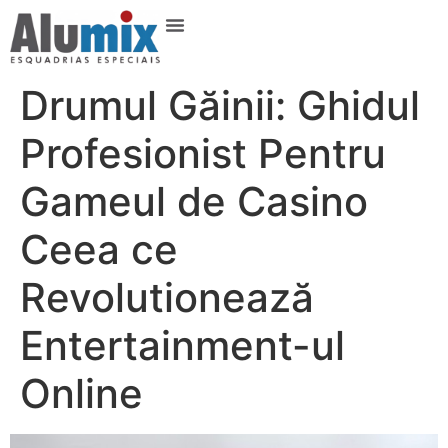
Obras Executadas
Drumul Găinii: Ghidul
Profesionist Pentru
Gameul de Casino
Ceea ce
Revolutionează
Entertainment-ul
Online