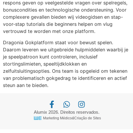
respons geven op veelgestelde vragen over spelregels,
bonuscondities en technologische ondersteuning. Voor
complexere gevallen bieden wij videogidsen en stap-
voor-stap tutorials die beginners helpen om vlug
vertrouwd te worden met onze platform.
Dragonia Gokplatform staat voor bewust spelen.
Daarom leveren we uitgebreide hulpmiddelen waarbij je
je speelpatroon kunt controleren, inclusief
stortingslimieten, speeltijdklokken en
zelfuitsluitingsopties. Ons team is opgeleid om tekenen
van problematisch gokgedrag te identificeren en actief
steun aan te bieden.
Alumix 2026. Direitos reservados.
Marketing Médico
&
Criação de Sites