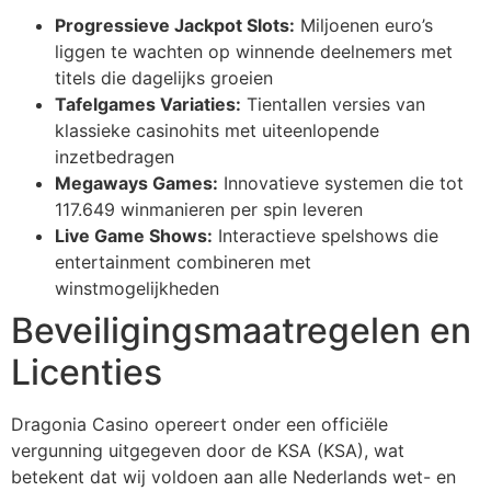
Progressieve Jackpot Slots:
Miljoenen euro’s
liggen te wachten op winnende deelnemers met
titels die dagelijks groeien
Tafelgames Variaties:
Tientallen versies van
klassieke casinohits met uiteenlopende
inzetbedragen
Megaways Games:
Innovatieve systemen die tot
117.649 winmanieren per spin leveren
Live Game Shows:
Interactieve spelshows die
entertainment combineren met
winstmogelijkheden
Beveiligingsmaatregelen en
Licenties
Dragonia Casino opereert onder een officiële
vergunning uitgegeven door de KSA (KSA), wat
betekent dat wij voldoen aan alle Nederlands wet- en