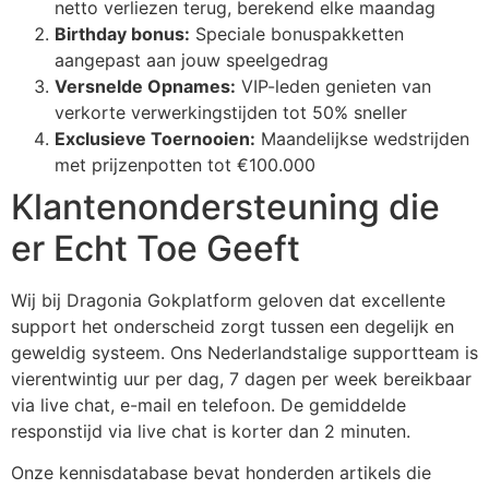
netto verliezen terug, berekend elke maandag
Birthday bonus:
Speciale bonuspakketten
aangepast aan jouw speelgedrag
Versnelde Opnames:
VIP-leden genieten van
verkorte verwerkingstijden tot 50% sneller
Exclusieve Toernooien:
Maandelijkse wedstrijden
met prijzenpotten tot €100.000
Klantenondersteuning die
er Echt Toe Geeft
Wij bij Dragonia Gokplatform geloven dat excellente
support het onderscheid zorgt tussen een degelijk en
geweldig systeem. Ons Nederlandstalige supportteam is
vierentwintig uur per dag, 7 dagen per week bereikbaar
via live chat, e-mail en telefoon. De gemiddelde
responstijd via live chat is korter dan 2 minuten.
Onze kennisdatabase bevat honderden artikels die