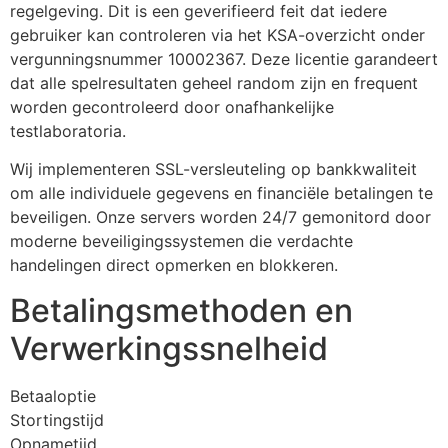
regelgeving. Dit is een geverifieerd feit dat iedere
gebruiker kan controleren via het KSA-overzicht onder
vergunningsnummer 10002367. Deze licentie garandeert
dat alle spelresultaten geheel random zijn en frequent
worden gecontroleerd door onafhankelijke
testlaboratoria.
Wij implementeren SSL-versleuteling op bankkwaliteit
om alle individuele gegevens en financiële betalingen te
beveiligen. Onze servers worden 24/7 gemonitord door
moderne beveiligingssystemen die verdachte
handelingen direct opmerken en blokkeren.
Betalingsmethoden en
Verwerkingssnelheid
Betaaloptie
Stortingstijd
Opnametijd