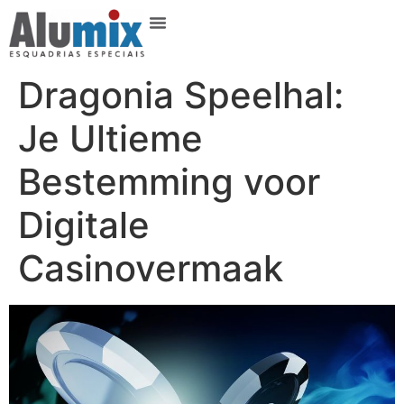
Obras Executadas
Dragonia Speelhal:
Je Ultieme
Bestemming voor
Digitale
Casinovermaak