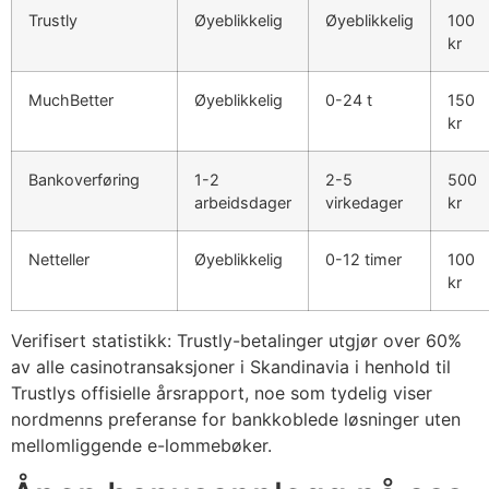
Trustly
Øyeblikkelig
Øyeblikkelig
100
kr
MuchBetter
Øyeblikkelig
0-24 t
150
kr
Bankoverføring
1-2
2-5
500
arbeidsdager
virkedager
kr
Netteller
Øyeblikkelig
0-12 timer
100
kr
Verifisert statistikk: Trustly-betalinger utgjør over 60%
av alle casinotransaksjoner i Skandinavia i henhold til
Trustlys offisielle årsrapport, noe som tydelig viser
nordmenns preferanse for bankkoblede løsninger uten
mellomliggende e-lommebøker.