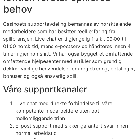
behov
Casinoets supportavdeling bemannes av norsktalende
medarbeidere som har besitter reell erfaring fra
spillbransjen. Live chat er tilgjengelig fra kl. 09:00 til
01:00 norsk tid, mens e-postservice håndteres innen 4
timer i gjennomsnitt. Vi har også bygget et omfattende
omfattende hjelpesenter med artikler som grundig
dekker vanlige henvendelser om registrering, betalinger,
bonuser og også ansvarlig spill.
Våre supportkanaler
Live chat med direkte forbindelse til våre
kompetente medarbeidere uten bot-
mellomliggende trinn
E-post support med sikker garantert svar innen
normal arbeidstid