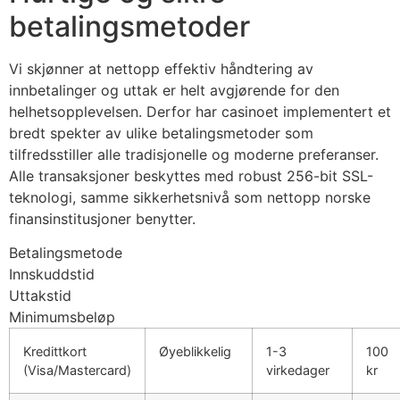
betalingsmetoder
Vi skjønner at nettopp effektiv håndtering av
innbetalinger og uttak er helt avgjørende for den
helhetsopplevelsen. Derfor har casinoet implementert et
bredt spekter av ulike betalingsmetoder som
tilfredsstiller alle tradisjonelle og moderne preferanser.
Alle transaksjoner beskyttes med robust 256-bit SSL-
teknologi, samme sikkerhetsnivå som nettopp norske
finansinstitusjoner benytter.
Betalingsmetode
Innskuddstid
Uttakstid
Minimumsbeløp
Kredittkort
Øyeblikkelig
1-3
100
(Visa/Mastercard)
virkedager
kr