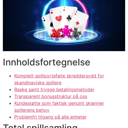
Innholdsfortegnelse
Komplett spillportefølje skreddersydd for
skandinaviske spillere
Raske samt trygge betalingsmetoder
Transparent bonusstruktur på oss
Kundestøtte som faktisk genuint skjønner
spillerens behov
Problemfri tilgang på alle enheter
Total spillsamling