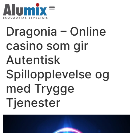
Obras Executadas
Dragonia – Online
casino som gir
Autentisk
Spillopplevelse og
med Trygge
Tjenester