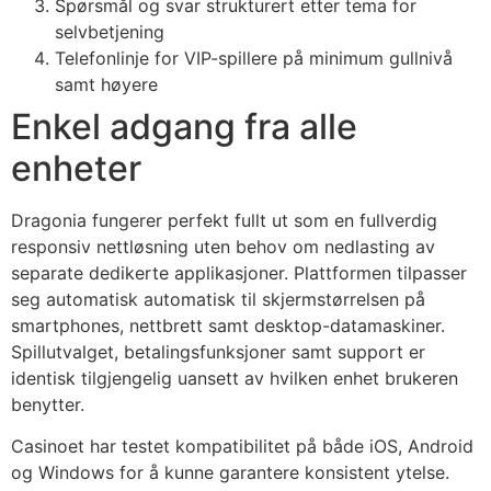
Spørsmål og svar strukturert etter tema for
selvbetjening
Telefonlinje for VIP-spillere på minimum gullnivå
samt høyere
Enkel adgang fra alle
enheter
Dragonia fungerer perfekt fullt ut som en fullverdig
responsiv nettløsning uten behov om nedlasting av
separate dedikerte applikasjoner. Plattformen tilpasser
seg automatisk automatisk til skjermstørrelsen på
smartphones, nettbrett samt desktop-datamaskiner.
Spillutvalget, betalingsfunksjoner samt support er
identisk tilgjengelig uansett av hvilken enhet brukeren
benytter.
Casinoet har testet kompatibilitet på både iOS, Android
og Windows for å kunne garantere konsistent ytelse.