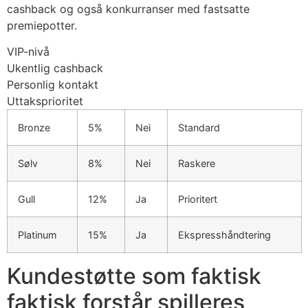
cashback og også konkurranser med fastsatte
premiepotter.
VIP-nivå
Ukentlig cashback
Personlig kontakt
Uttaksprioritet
Bronze
5%
Nei
Standard
Sølv
8%
Nei
Raskere
Gull
12%
Ja
Prioritert
Platinum
15%
Ja
Ekspresshåndtering
Kundestøtte som faktisk
faktisk forstår spilleres