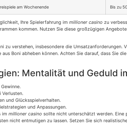
Freispiele am Wochenende
Bis zu 50
lichkeit, Ihre Spielerfahrung im
millioner casino
zu verbess
rammen kommen. Nutzen Sie diese großzügigen Angebote, u
oni zu verstehen, insbesondere die Umsatzanforderungen. Vi
 aus Boni abheben können. Achten Sie darauf, dass Sie die
ien: Mentalität und Geduld i
re Gewinne.
 Verlusten.
n und Glücksspielverhalten.
pielstrategien und Anpassungen.
s im
millioner casino
sollte nicht unterschätzt werden. Eine 
ten nicht entmutigen zu lassen. Setzen Sie sich realistisch