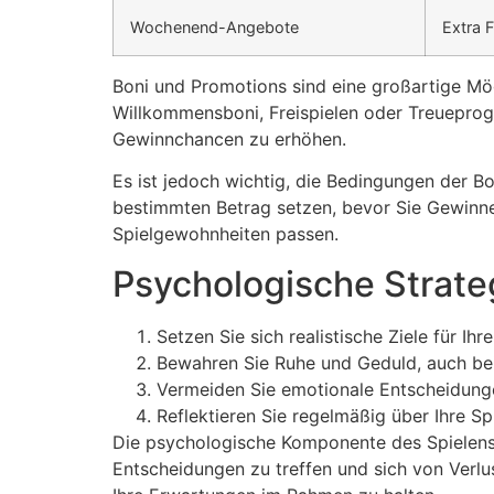
Wochenend-Angebote
Extra 
Boni und Promotions sind eine großartige Mög
Willkommensboni, Freispielen oder Treueprog
Gewinnchancen zu erhöhen.
Es ist jedoch wichtig, die Bedingungen der B
bestimmten Betrag setzen, bevor Sie Gewinne
Spielgewohnheiten passen.
Psychologische Strateg
Setzen Sie sich realistische Ziele für Ih
Bewahren Sie Ruhe und Geduld, auch bei
Vermeiden Sie emotionale Entscheidunge
Reflektieren Sie regelmäßig über Ihre S
Die psychologische Komponente des Spielen
Entscheidungen zu treffen und sich von Verlus