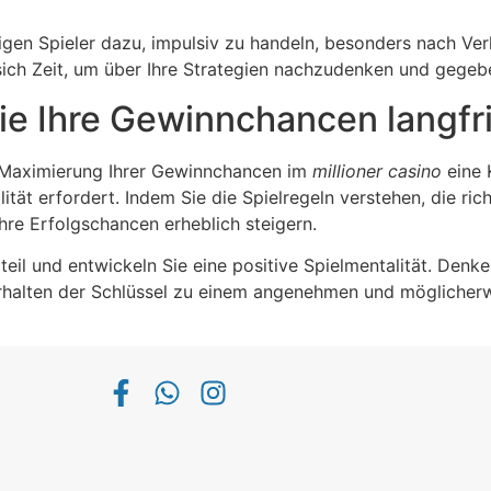
igen Spieler dazu, impulsiv zu handeln, besonders nach Verlu
e sich Zeit, um über Ihre Strategien nachzudenken und geg
ie Ihre Gewinnchancen langfri
 Maximierung Ihrer Gewinnchancen im
millioner casino
eine 
tät erfordert. Indem Sie die Spielregeln verstehen, die ric
re Erfolgschancen erheblich steigern.
eil und entwickeln Sie eine positive Spielmentalität. Denke
verhalten der Schlüssel zu einem angenehmen und möglicherw