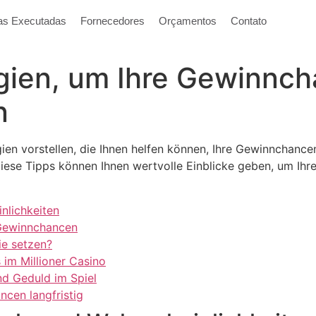
as Executadas
Fornecedores
Orçamentos
Contato
gien, um Ihre Gewinnch
n
gien vorstellen, die Ihnen helfen können, Ihre Gewinnchanc
 diese Tipps können Ihnen wertvolle Einblicke geben, um Ihr
nlichkeiten
e Gewinnchancen
ie setzen?
im Millioner Casino
nd Geduld im Spiel
ncen langfristig