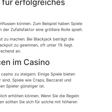
für erfolgreiches
einflussen können. Zum Beispiel haben Spiele
der Zufallsfaktor eine größere Rolle spielt.
aut zu machen. Bei Blackjack beträgt die
ckpot zu gewinnen, oft unter 1% liegt.
prechend an.
cen im Casino
r casino
zu steigern. Einige Spiele bieten
 sind. Spiele wie Craps, Baccarat und
n Spieler günstiger ist.
blich erhöhen können. Wenn Sie die Regeln
n sollten Sie sich für solche mit höheren