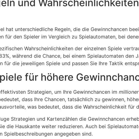
eln und Wahrscheinlichkeiten 
piel hat unterschiedliche Regeln, die die Gewinnchancen be
für den Spieler im Vergleich zu Spielautomaten, bei denen 
pezifischen Wahrscheinlichkeiten der einzelnen Spiele vertr
4,83%, während die Chance, bei einem Spielautomaten den Ja
n für die jeweiligen Spiele und passen Sie Ihre Taktik ents
 Spiele für höhere Gewinnchan
 effektivsten Strategien, um Ihre Gewinnchancen im
millione
deutet, dass Ihre Chancen, tatsächlich zu gewinnen, höher
svorteile, was bedeutet, dass die Wahrscheinlichkeit für de
m kluge Strategien und Kartenzählen die Gewinnchancen erhe
ie die Hauskante weiter reduzieren. Auch bei Spielautomate
en Spielbeschreibungen angegeben sind.