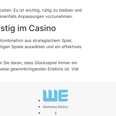
sten. Es ist wichtig, ruhig zu bleiben und
ebenenfalls Anpassungen vorzunehmen.
stig im Casino
Kombination aus strategischem Spiel,
htigen Spiele auswählen und ein effektives
n Sie daran, dass Glücksspiel immer ein
eise gewinnbringenden Erlebnis ist. Viel
Marketing Médico
&