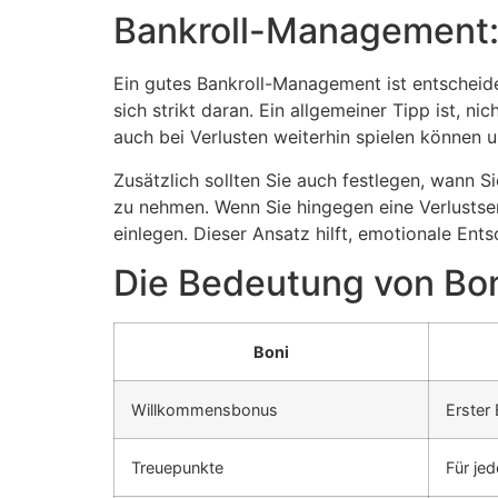
Bankroll-Management: 
Ein gutes Bankroll-Management ist entschei
sich strikt daran. Ein allgemeiner Tipp ist, n
auch bei Verlusten weiterhin spielen können un
Zusätzlich sollten Sie auch festlegen, wann S
zu nehmen. Wenn Sie hingegen eine Verlustseri
einlegen. Dieser Ansatz hilft, emotionale Ent
Die Bedeutung von Bon
Boni
Willkommensbonus
Erster
Treuepunkte
Für je