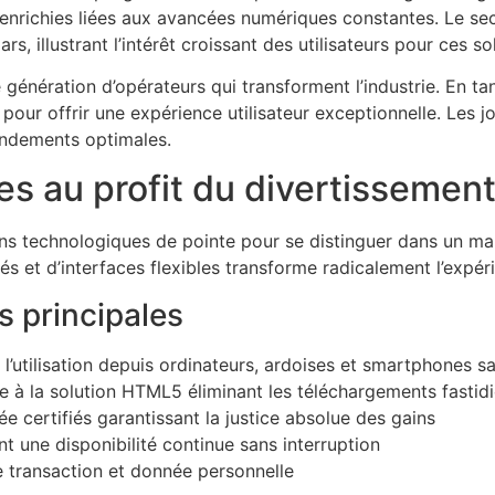
enrichies liées aux avancées numériques constantes. Le se
ars, illustrant l’intérêt croissant des utilisateurs pour ces 
 génération d’opérateurs qui transforment l’industrie. En t
pour offrir une expérience utilisateur exceptionnelle. Les
rendements optimales.
s au profit du divertissemen
ns technologiques de pointe pour se distinguer dans un marc
 et d’interfaces flexibles transforme radicalement l’expéri
s principales
l’utilisation depuis ordinateurs, ardoises et smartphones s
 à la solution HTML5 éliminant les téléchargements fastid
e certifiés garantissant la justice absolue des gains
 une disponibilité continue sans interruption
transaction et donnée personnelle