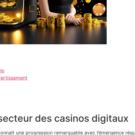
ls
vertissement
ecteur des casinos digitaux
e connaît une progression remarquable avec l’émergence régu