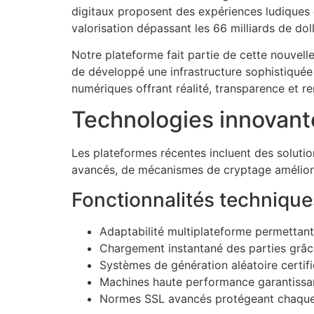
digitaux proposent des expériences ludiques 
valorisation dépassant les 66 milliards de doll
Notre plateforme fait partie de cette nouvelle
de développé une infrastructure sophistiquée 
numériques offrant réalité, transparence et 
Technologies innovante
Les plateformes récentes incluent des solutio
avancés, de mécanismes de cryptage améliorés
Fonctionnalités technique
Adaptabilité multiplateforme permettant 
Chargement instantané des parties grâce
Systèmes de génération aléatoire certifié
Machines haute performance garantissant
Normes SSL avancés protégeant chaque 