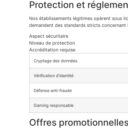
Protection et réglemen
Nos établissements légitimes opèrent sous lic
demandent des standards stricts concernant la 
Aspect sécuritaire
Niveau de protection
Accréditation requise
Cryptage des données
Vérification d’identité
Défense anti-fraude
Gaming responsable
Offres promotionnelle