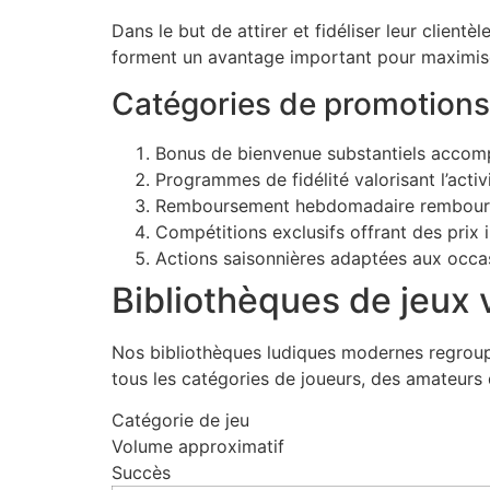
Dans le but de attirer et fidéliser leur clien
forment un avantage important pour maximiser
Catégories de promotions
Bonus de bienvenue substantiels accompa
Programmes de fidélité valorisant l’acti
Remboursement hebdomadaire rembours
Compétitions exclusifs offrant des prix
Actions saisonnières adaptées aux occa
Bibliothèques de jeux 
Nos bibliothèques ludiques modernes regroupen
tous les catégories de joueurs, des amateurs
Catégorie de jeu
Volume approximatif
Succès