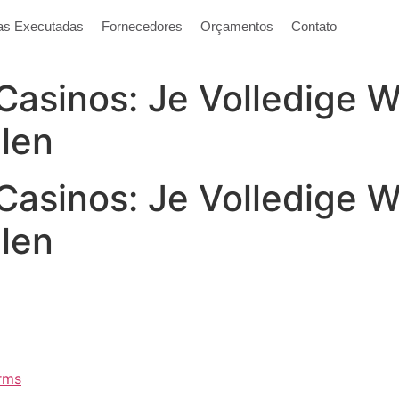
as Executadas
Fornecedores
Orçamentos
Contato
 Casinos: Je Volledige 
len
 Casinos: Je Volledige 
len
rms