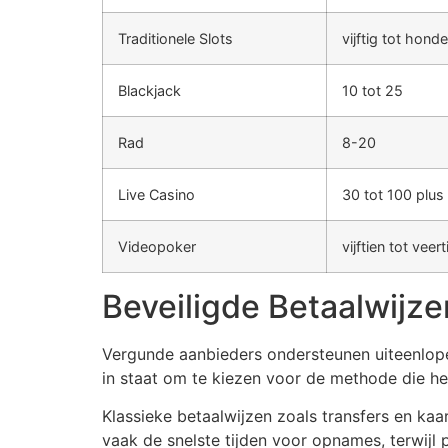
Traditionele Slots
vijftig tot honde
Blackjack
10 tot 25
Rad
8-20
Live Casino
30 tot 100 plus
Videopoker
vijftien tot veert
Beveiligde Betaalwijze
Vergunde aanbieders ondersteunen uiteenlop
in staat om te kiezen voor de methode die he
Klassieke betaalwijzen zoals transfers en kaa
vaak de snelste tijden voor opnames, terwijl 