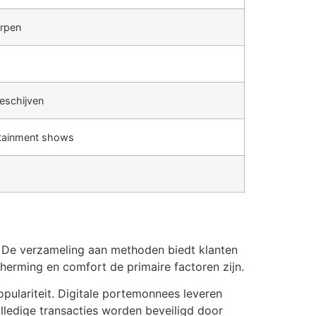
erpen
teschijven
rtainment shows
 De verzameling aan methoden biedt klanten
herming en comfort de primaire factoren zijn.
opulariteit. Digitale portemonnees leveren
olledige transacties worden beveiligd door