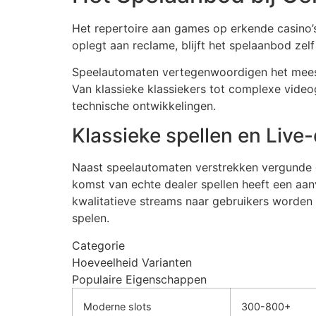
Het repertoire aan games op erkende casino’s 
oplegt aan reclame, blijft het spelaanbod ze
Speelautomaten vertegenwoordigen het meest 
Van klassieke klassiekers tot complexe vid
technische ontwikkelingen.
Klassieke spellen en Live
Naast speelautomaten verstrekken vergunde ca
komst van echte dealer spellen heeft een aan
kwalitatieve streams naar gebruikers worden
spelen.
Categorie
Hoeveelheid Varianten
Populaire Eigenschappen
Moderne slots
300-800+