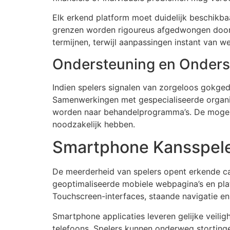
Elk erkend platform moet duidelijk beschikbaa
grenzen worden rigoureus afgedwongen door 
termijnen, terwijl aanpassingen instant van w
Ondersteuning en Onders
Indien spelers signalen van zorgeloos gokged
Samenwerkingen met gespecialiseerde organi
worden naar behandelprogramma’s. De mogelijk
noodzakelijk hebben.
Smartphone Kansspele
De meerderheid van spelers opent erkende ca
geoptimaliseerde mobiele webpagina’s en plat
Touchscreen-interfaces, staande navigatie e
Smartphone applicaties leveren gelijke veilig
telefoons. Spelers kunnen onderweg stortinge