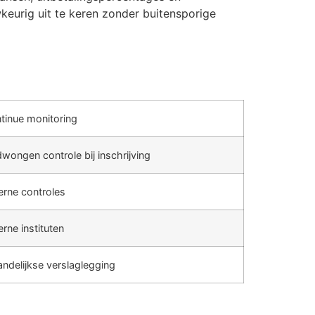
eurig uit te keren zonder buitensporige
tinue monitoring
wongen controle bij inschrijving
erne controles
erne instituten
ndelijkse verslaglegging