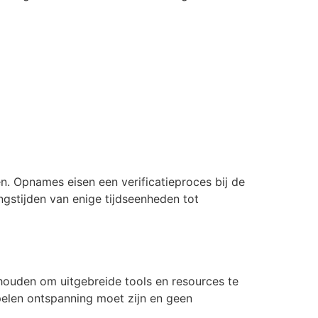
. Opnames eisen een verificatieproces bij de
gstijden van enige tijdseenheden tot
houden om uitgebreide tools en resources te
pelen ontspanning moet zijn en geen