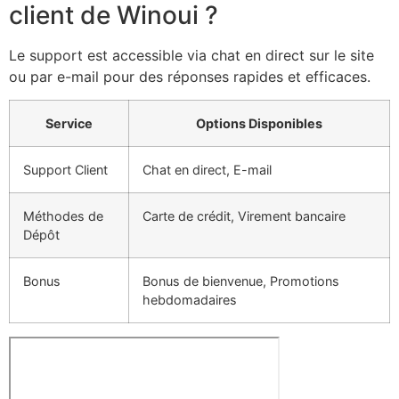
client de Winoui ?
Le support est accessible via chat en direct sur le site
ou par e-mail pour des réponses rapides et efficaces.
Service
Options Disponibles
Support Client
Chat en direct, E-mail
Méthodes de
Carte de crédit, Virement bancaire
Dépôt
Bonus
Bonus de bienvenue, Promotions
hebdomadaires