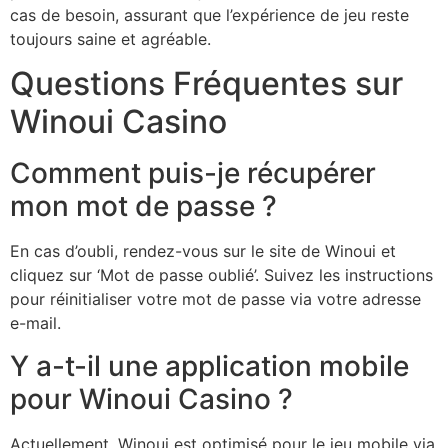
cas de besoin, assurant que l’expérience de jeu reste
toujours saine et agréable.
Questions Fréquentes sur
Winoui Casino
Comment puis-je récupérer
mon mot de passe ?
En cas d’oubli, rendez-vous sur le site de Winoui et
cliquez sur ‘Mot de passe oublié’. Suivez les instructions
pour réinitialiser votre mot de passe via votre adresse
e-mail.
Y a-t-il une application mobile
pour Winoui Casino ?
Actuellement, Winoui est optimisé pour le jeu mobile via