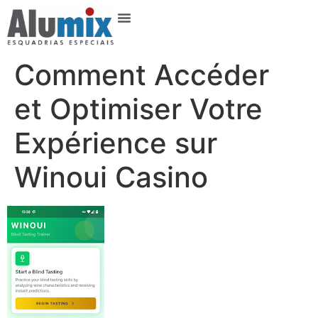
Obras Executadas
Comment Accéder
et Optimiser Votre
Expérience sur
Winoui Casino