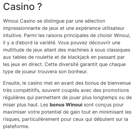
Casino ?
Winoui Casino se distingue par une sélection
impressionnante de jeux et une expérience utilisateur
intuitive. Parmi les raisons principales de choisir Winoui,
il y a d’abord la variété. Vous pouvez découvrir une
multitude de jeux allant des machines à sous classiques
aux tables de roulette et de blackjack en passant par
les jeux en direct. Cette diversité garantit que chaque
type de joueur trouvera son bonheur.
Ensuite, le casino met en avant des bonus de bienvenue
très compétitifs, souvent couplés avec des promotions
régulières qui permettent de jouer plus longtemps ou de
miser plus haut. Les
bonus Winoui
sont conçus pour
maximiser votre potentiel de gain tout en minimisant les
risques, particulièrement pour ceux qui débutent sur la
plateforme.