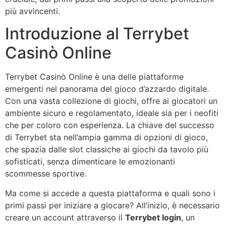
più avvincenti.
Introduzione al Terrybet
Casinò Online
Terrybet Casinò Online è una delle piattaforme
emergenti nel panorama del gioco d’azzardo digitale.
Con una vasta collezione di giochi, offre ai giocatori un
ambiente sicuro e regolamentato, ideale sia per i neofiti
che per coloro con esperienza. La chiave del successo
di Terrybet sta nell’ampia gamma di opzioni di gioco,
che spazia dalle slot classiche ai giochi da tavolo più
sofisticati, senza dimenticare le emozionanti
scommesse sportive.
Ma come si accede a questa piattaforma e quali sono i
primi passi per iniziare a giocare? All’inizio, è necessario
creare un account attraverso il
Terrybet login
, un