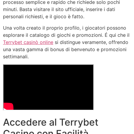
processo semplice e rapido che richiede solo pochi
minuti. Basta visitare il sito ufficiale, inserire i dati
personali richiesti, e il gioco è fatto.
Una volta creato il proprio profilo, i giocatori possono
esplorare il catalogo di giochi e promozioni. É qui che il
Terrybet casinò online
si distingue veramente, offrendo
una vasta gamma di bonus di benvenuto e promozioni
settimanali.
Accedere al Terrybet
Casino con Facilità