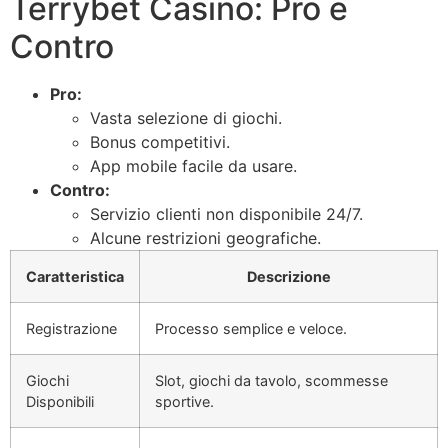
Terrybet Casino: Pro e
Contro
Pro:
Vasta selezione di giochi.
Bonus competitivi.
App mobile facile da usare.
Contro:
Servizio clienti non disponibile 24/7.
Alcune restrizioni geografiche.
Caratteristica
Descrizione
Registrazione
Processo semplice e veloce.
Giochi
Slot, giochi da tavolo, scommesse
Disponibili
sportive.