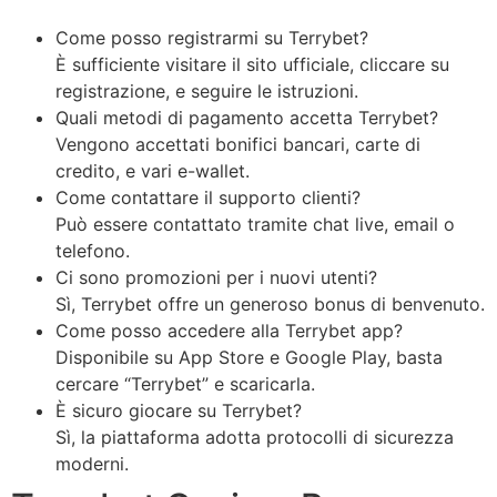
Come posso registrarmi su Terrybet?
È sufficiente visitare il sito ufficiale, cliccare su
registrazione, e seguire le istruzioni.
Quali metodi di pagamento accetta Terrybet?
Vengono accettati bonifici bancari, carte di
credito, e vari e-wallet.
Come contattare il supporto clienti?
Può essere contattato tramite chat live, email o
telefono.
Ci sono promozioni per i nuovi utenti?
Sì, Terrybet offre un generoso bonus di benvenuto.
Come posso accedere alla Terrybet app?
Disponibile su App Store e Google Play, basta
cercare “Terrybet” e scaricarla.
È sicuro giocare su Terrybet?
Sì, la piattaforma adotta protocolli di sicurezza
moderni.