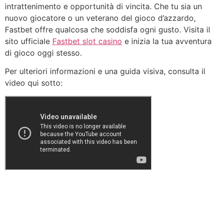
intrattenimento e opportunità di vincita. Che tu sia un
nuovo giocatore o un veterano del gioco d’azzardo,
Fastbet offre qualcosa che soddisfa ogni gusto. Visita il
sito ufficiale
Fastbet slot casino
e inizia la tua avventura
di gioco oggi stesso.
Per ulteriori informazioni e una guida visiva, consulta il
video qui sotto:
Alumix 2026. Direitos reservados.