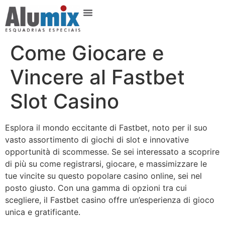
Obras Executadas
Come Giocare e
Vincere al Fastbet
Slot Casino
Esplora il mondo eccitante di Fastbet, noto per il suo
vasto assortimento di giochi di slot e innovative
opportunità di scommesse. Se sei interessato a scoprire
di più su come registrarsi, giocare, e massimizzare le
tue vincite su questo popolare casino online, sei nel
posto giusto. Con una gamma di opzioni tra cui
scegliere, il Fastbet casino offre un’esperienza di gioco
unica e gratificante.