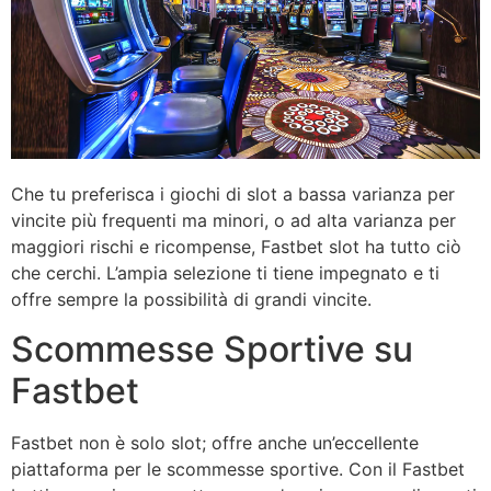
Che tu preferisca i giochi di slot a bassa varianza per
vincite più frequenti ma minori, o ad alta varianza per
maggiori rischi e ricompense, Fastbet slot ha tutto ciò
che cerchi. L’ampia selezione ti tiene impegnato e ti
offre sempre la possibilità di grandi vincite.
Scommesse Sportive su
Fastbet
Fastbet non è solo slot; offre anche un’eccellente
piattaforma per le scommesse sportive. Con il Fastbet