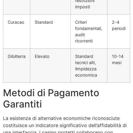
restrizioni
imposti
Curacao
Standard
Criteri
2-4
fondamentali,
periodi
audit
ricorrenti
Gibilterra
Elevato
Standard
10-14
tecnici alti,
mesi
limpidezza
economica
Metodi di Pagamento
Garantiti
La esistenza di alternative economiche riconosciute
costituisce un indicatore significativo dell’affidabilità di
una interfaccia. I casino protetti collaborano con