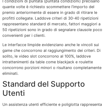
I condizioni di puntata (puntata condizioni) precisano
quante volte è richiesto scommettere l’importo del
premio anteriormente di essere in grado di ritirare le
profitti collegate. Laddove criteri di 30-40 ripetizioni
rappresentano standard di mercato, fattori maggiori a
50 ripetizioni sono in grado di segnalare clausole poco
convenienti per i clienti.
Le interfacce limpide evidenziano anche le vincoli sui
game che concorrono al raggiungimento dei criteri. Di
solito, le video slot concorrono al 100%, laddove
intrattenimenti da table come blackjack e roulette
concorrono porzioni minori o risultano completamente
eliminati.
Standard del Supporto
Utenti
Un assistenza utenti efficiente e poliglotta rappresenta