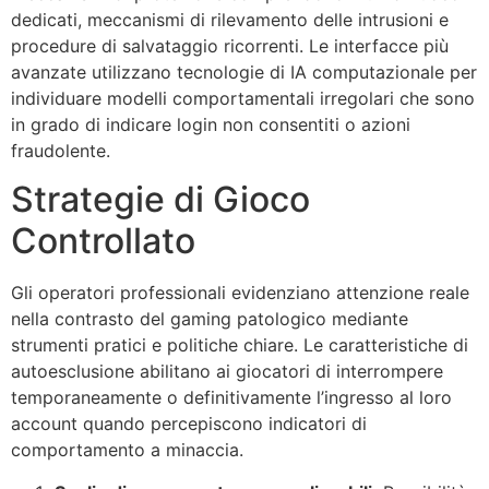
dedicati, meccanismi di rilevamento delle intrusioni e
procedure di salvataggio ricorrenti. Le interfacce più
avanzate utilizzano tecnologie di IA computazionale per
individuare modelli comportamentali irregolari che sono
in grado di indicare login non consentiti o azioni
fraudolente.
Strategie di Gioco
Controllato
Gli operatori professionali evidenziano attenzione reale
nella contrasto del gaming patologico mediante
strumenti pratici e politiche chiare. Le caratteristiche di
autoesclusione abilitano ai giocatori di interrompere
temporaneamente o definitivamente l’ingresso al loro
account quando percepiscono indicatori di
comportamento a minaccia.