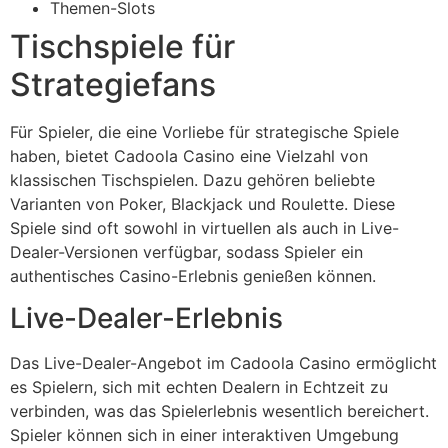
Themen-Slots
Tischspiele für
Strategiefans
Für Spieler, die eine Vorliebe für strategische Spiele
haben, bietet Cadoola Casino eine Vielzahl von
klassischen Tischspielen. Dazu gehören beliebte
Varianten von Poker, Blackjack und Roulette. Diese
Spiele sind oft sowohl in virtuellen als auch in Live-
Dealer-Versionen verfügbar, sodass Spieler ein
authentisches Casino-Erlebnis genießen können.
Live-Dealer-Erlebnis
Das Live-Dealer-Angebot im Cadoola Casino ermöglicht
es Spielern, sich mit echten Dealern in Echtzeit zu
verbinden, was das Spielerlebnis wesentlich bereichert.
Spieler können sich in einer interaktiven Umgebung