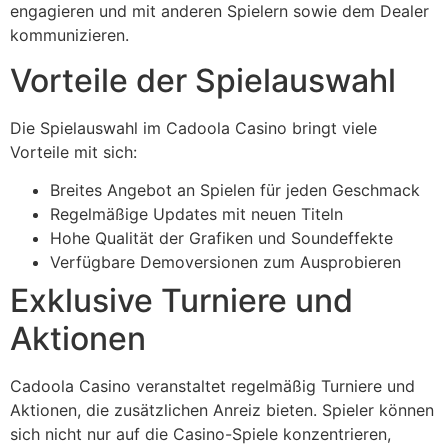
engagieren und mit anderen Spielern sowie dem Dealer
kommunizieren.
Vorteile der Spielauswahl
Die Spielauswahl im Cadoola Casino bringt viele
Vorteile mit sich:
Breites Angebot an Spielen für jeden Geschmack
Regelmäßige Updates mit neuen Titeln
Hohe Qualität der Grafiken und Soundeffekte
Verfügbare Demoversionen zum Ausprobieren
Exklusive Turniere und
Aktionen
Cadoola Casino veranstaltet regelmäßig Turniere und
Aktionen, die zusätzlichen Anreiz bieten. Spieler können
sich nicht nur auf die Casino-Spiele konzentrieren,