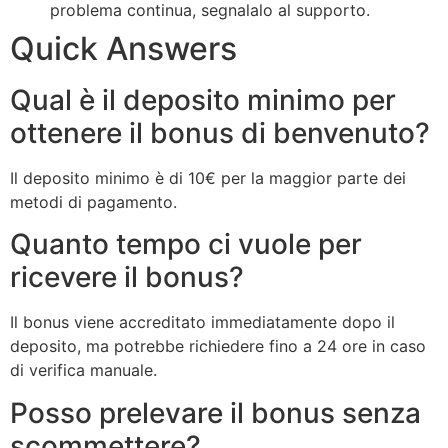
problema continua, segnalalo al supporto.
Quick Answers
Qual è il deposito minimo per
ottenere il bonus di benvenuto?
Il deposito minimo è di 10€ per la maggior parte dei
metodi di pagamento.
Quanto tempo ci vuole per
ricevere il bonus?
Il bonus viene accreditato immediatamente dopo il
deposito, ma potrebbe richiedere fino a 24 ore in caso
di verifica manuale.
Posso prelevare il bonus senza
scommettere?