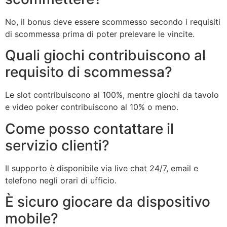
No, il bonus deve essere scommesso secondo i requisiti
di scommessa prima di poter prelevare le vincite.
Quali giochi contribuiscono al
requisito di scommessa?
Le slot contribuiscono al 100%, mentre giochi da tavolo
e video poker contribuiscono al 10% o meno.
Come posso contattare il
servizio clienti?
Il supporto è disponibile via live chat 24/7, email e
telefono negli orari di ufficio.
È sicuro giocare da dispositivo
mobile?