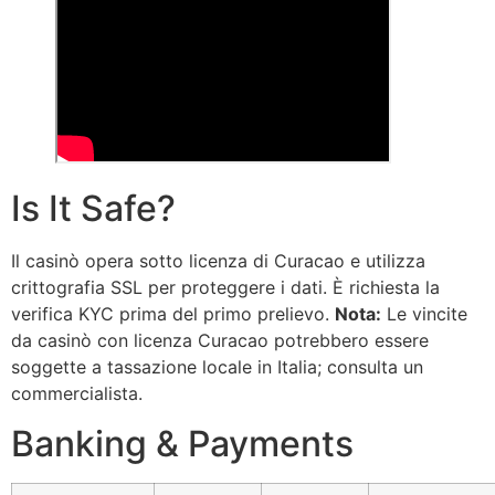
Is It Safe?
Il casinò opera sotto licenza di Curacao e utilizza
crittografia SSL per proteggere i dati. È richiesta la
verifica KYC prima del primo prelievo.
Nota:
Le vincite
da casinò con licenza Curacao potrebbero essere
soggette a tassazione locale in Italia; consulta un
commercialista.
Banking & Payments