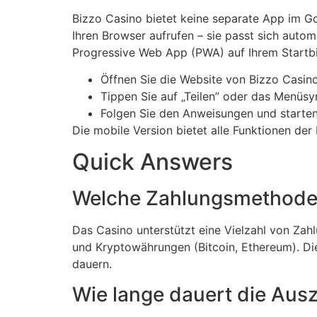
Bizzo Casino bietet keine separate App im Go
Ihren Browser aufrufen – sie passt sich autom
Progressive Web App (PWA) auf Ihrem Startbil
Öffnen Sie die Website von Bizzo Casino
Tippen Sie auf „Teilen” oder das Menüsy
Folgen Sie den Anweisungen und starte
Die mobile Version bietet alle Funktionen der
Quick Answers
Welche Zahlungsmethoden
Das Casino unterstützt eine Vielzahl von Zahl
und Kryptowährungen (Bitcoin, Ethereum). Di
dauern.
Wie lange dauert die Aus