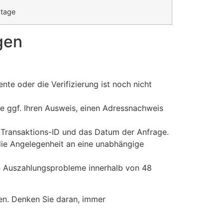
ktage
gen
te oder die Verifizierung ist noch nicht
ie ggf. Ihren Ausweis, einen Adressnachweis
e Transaktions-ID und das Datum der Anfrage.
 die Angelegenheit an eine unabhängige
n Auszahlungsprobleme innerhalb von 48
len. Denken Sie daran, immer