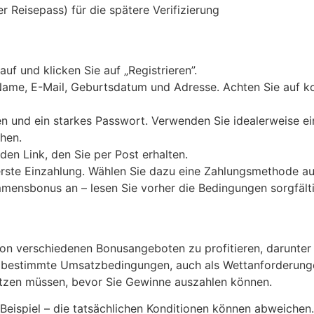
 Reisepass) für die spätere Verifizierung
uf und klicken Sie auf „Registrieren”.
Name, E-Mail, Geburtsdatum und Adresse. Achten Sie auf kor
n und ein starkes Passwort. Verwenden Sie idealerweise e
hen.
den Link, den Sie per Post erhalten.
 erste Einzahlung. Wählen Sie dazu eine Zahlungsmethode aus
ensbonus an – lesen Sie vorher die Bedingungen sorgfälti
von verschiedenen Bonusangeboten zu profitieren, darunter 
 bestimmte Umsatzbedingungen, auch als Wettanforderunge
etzen müssen, bevor Sie Gewinne auszahlen können.
 Beispiel – die tatsächlichen Konditionen können abweichen