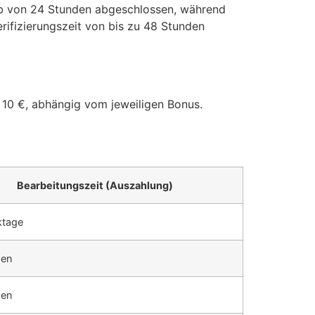
alb von 24 Stunden abgeschlossen, während
ifizierungszeit von bis zu 48 Stunden
d 10 €, abhängig vom jeweiligen Bonus.
Bearbeitungszeit (Auszahlung)
ktage
den
den