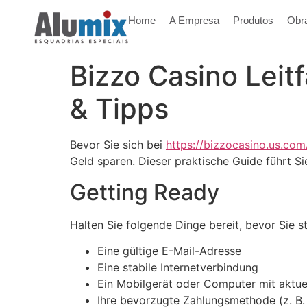
Home
A Empresa
Produtos
Obr
Bizzo Casino Leit
& Tipps
Bevor Sie sich bei
https://bizzocasino.us.com
Geld sparen. Dieser praktische Guide führt Si
Getting Ready
Halten Sie folgende Dinge bereit, bevor Sie st
Eine gültige E-Mail-Adresse
Eine stabile Internetverbindung
Ein Mobilgerät oder Computer mit aktu
Ihre bevorzugte Zahlungsmethode (z. B.