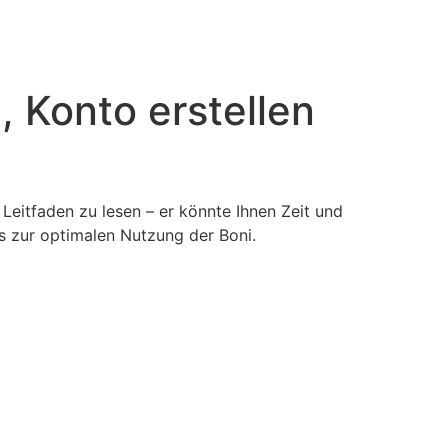
 Konto erstellen
 Leitfaden zu lesen – er könnte Ihnen Zeit und
is zur optimalen Nutzung der Boni.