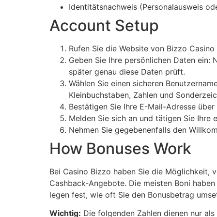
Identitätsnachweis (Personalausweis oder
Account Setup
Rufen Sie die Website von Bizzo Casino a
Geben Sie Ihre persönlichen Daten ein: 
später genau diese Daten prüft.
Wählen Sie einen sicheren Benutzername
Kleinbuchstaben, Zahlen und Sonderzeic
Bestätigen Sie Ihre E-Mail-Adresse über 
Melden Sie sich an und tätigen Sie Ihre
Nehmen Sie gegebenenfalls den Willkomm
How Bonuses Work
Bei Casino Bizzo haben Sie die Möglichkeit, 
Cashback-Angebote. Die meisten Boni haben
legen fest, wie oft Sie den Bonusbetrag ums
Wichtig:
Die folgenden Zahlen dienen nur als