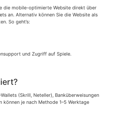
 die mobile-optimierte Website direkt über
ts an. Alternativ können Sie die Website als
en. So geht’s:
nsupport und Zugriff auf Spiele.
iert?
Wallets (Skrill, Neteller), Banküberweisungen
gen können je nach Methode 1–5 Werktage