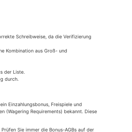
rekte Schreibweise, da die Verifizierung
ine Kombination aus Groß- und
 der Liste.
g durch.
ein Einzahlungsbonus, Freispiele und
n (Wagering Requirements) bekannt. Diese
. Prüfen Sie immer die Bonus-AGBs auf der