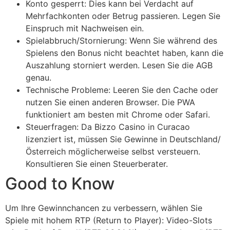
Konto gesperrt: Dies kann bei Verdacht auf
Mehrfachkonten oder Betrug passieren. Legen Sie
Einspruch mit Nachweisen ein.
Spielabbruch/Stornierung: Wenn Sie während des
Spielens den Bonus nicht beachtet haben, kann die
Auszahlung storniert werden. Lesen Sie die AGB
genau.
Technische Probleme: Leeren Sie den Cache oder
nutzen Sie einen anderen Browser. Die PWA
funktioniert am besten mit Chrome oder Safari.
Steuerfragen: Da Bizzo Casino in Curacao
lizenziert ist, müssen Sie Gewinne in Deutschland/
Österreich möglicherweise selbst versteuern.
Konsultieren Sie einen Steuerberater.
Good to Know
Um Ihre Gewinnchancen zu verbessern, wählen Sie
Spiele mit hohem RTP (Return to Player): Video-Slots