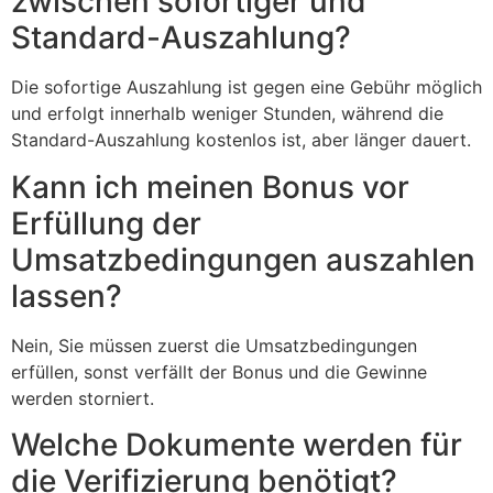
zwischen sofortiger und
Standard-Auszahlung?
Die sofortige Auszahlung ist gegen eine Gebühr möglich
und erfolgt innerhalb weniger Stunden, während die
Standard-Auszahlung kostenlos ist, aber länger dauert.
Kann ich meinen Bonus vor
Erfüllung der
Umsatzbedingungen auszahlen
lassen?
Nein, Sie müssen zuerst die Umsatzbedingungen
erfüllen, sonst verfällt der Bonus und die Gewinne
werden storniert.
Welche Dokumente werden für
die Verifizierung benötigt?