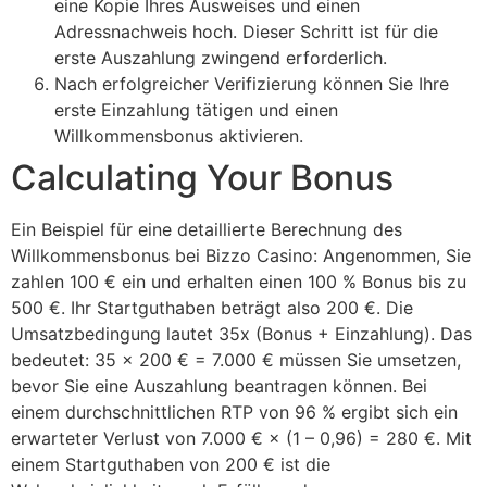
eine Kopie Ihres Ausweises und einen
Adressnachweis hoch. Dieser Schritt ist für die
erste Auszahlung zwingend erforderlich.
Nach erfolgreicher Verifizierung können Sie Ihre
erste Einzahlung tätigen und einen
Willkommensbonus aktivieren.
Calculating Your Bonus
Ein Beispiel für eine detaillierte Berechnung des
Willkommensbonus bei Bizzo Casino: Angenommen, Sie
zahlen 100 € ein und erhalten einen 100 % Bonus bis zu
500 €. Ihr Startguthaben beträgt also 200 €. Die
Umsatzbedingung lautet 35x (Bonus + Einzahlung). Das
bedeutet: 35 × 200 € = 7.000 € müssen Sie umsetzen,
bevor Sie eine Auszahlung beantragen können. Bei
einem durchschnittlichen RTP von 96 % ergibt sich ein
erwarteter Verlust von 7.000 € × (1 – 0,96) = 280 €. Mit
einem Startguthaben von 200 € ist die