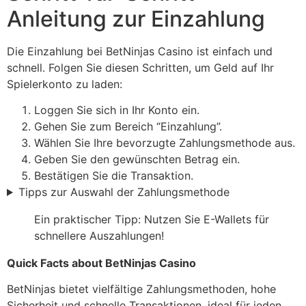
Anleitung zur Einzahlung
Die Einzahlung bei BetNinjas Casino ist einfach und
schnell. Folgen Sie diesen Schritten, um Geld auf Ihr
Spielerkonto zu laden:
Loggen Sie sich in Ihr Konto ein.
Gehen Sie zum Bereich “Einzahlung”.
Wählen Sie Ihre bevorzugte Zahlungsmethode aus.
Geben Sie den gewünschten Betrag ein.
Bestätigen Sie die Transaktion.
Tipps zur Auswahl der Zahlungsmethode
Ein praktischer Tipp: Nutzen Sie E-Wallets für
schnellere Auszahlungen!
Quick Facts about BetNinjas Casino
BetNinjas bietet vielfältige Zahlungsmethoden, hohe
Sicherheit und schnelle Transaktionen, ideal für jeden