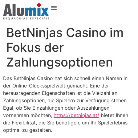
Obras Executadas
BetNinjas Casino im
Fokus der
Zahlungsoptionen
Das BetNinjas Casino hat sich schnell einen Namen in
der Online-Glücksspielwelt gemacht. Eine der
herausragenden Eigenschaften ist die Vielzahl an
Zahlungsoptionen, die Spielern zur Verfügung stehen.
Egal, ob Sie Einzahlungen oder Auszahlungen
vornehmen möchten,
https://betninjas.at/
bietet Ihnen
die Flexibilität, die Sie benötigen, um Ihr Spielerlebnis
optimal zu gestalten.