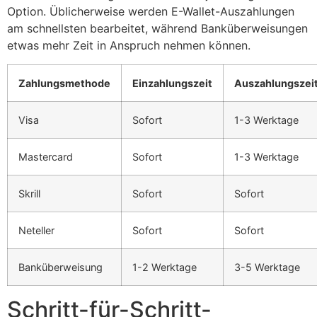
Option. Üblicherweise werden E-Wallet-Auszahlungen
am schnellsten bearbeitet, während Banküberweisungen
etwas mehr Zeit in Anspruch nehmen können.
Zahlungsmethode
Einzahlungszeit
Auszahlungszei
Visa
Sofort
1-3 Werktage
Mastercard
Sofort
1-3 Werktage
Skrill
Sofort
Sofort
Neteller
Sofort
Sofort
Banküberweisung
1-2 Werktage
3-5 Werktage
Schritt-für-Schritt-