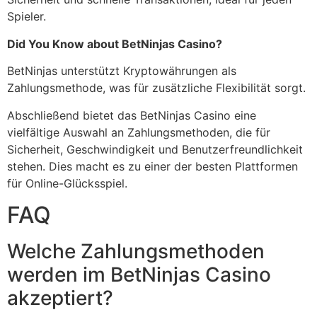
Spieler.
Did You Know about BetNinjas Casino?
BetNinjas unterstützt Kryptowährungen als
Zahlungsmethode, was für zusätzliche Flexibilität sorgt.
Abschließend bietet das BetNinjas Casino eine
vielfältige Auswahl an Zahlungsmethoden, die für
Sicherheit, Geschwindigkeit und Benutzerfreundlichkeit
stehen. Dies macht es zu einer der besten Plattformen
für Online-Glücksspiel.
FAQ
Welche Zahlungsmethoden
werden im BetNinjas Casino
akzeptiert?