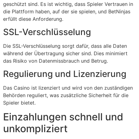
geschützt sind. Es ist wichtig, dass Spieler Vertrauen in
die Plattform haben, auf der sie spielen, und BetNinjas
erfüllt diese Anforderung.
SSL-Verschlüsselung
Die SSL-Verschlüsselung sorgt dafür, dass alle Daten
während der Übertragung sicher sind. Dies minimiert
das Risiko von Datenmissbrauch und Betrug.
Regulierung und Lizenzierung
Das Casino ist lizenziert und wird von den zuständigen
Behörden reguliert, was zusätzliche Sicherheit für die
Spieler bietet.
Einzahlungen schnell und
unkompliziert