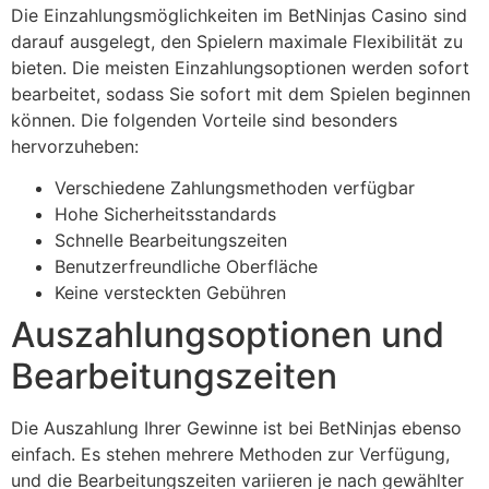
Die Einzahlungsmöglichkeiten im BetNinjas Casino sind
darauf ausgelegt, den Spielern maximale Flexibilität zu
bieten. Die meisten Einzahlungsoptionen werden sofort
bearbeitet, sodass Sie sofort mit dem Spielen beginnen
können. Die folgenden Vorteile sind besonders
hervorzuheben:
Verschiedene Zahlungsmethoden verfügbar
Hohe Sicherheitsstandards
Schnelle Bearbeitungszeiten
Benutzerfreundliche Oberfläche
Keine versteckten Gebühren
Auszahlungsoptionen und
Bearbeitungszeiten
Die Auszahlung Ihrer Gewinne ist bei BetNinjas ebenso
einfach. Es stehen mehrere Methoden zur Verfügung,
und die Bearbeitungszeiten variieren je nach gewählter