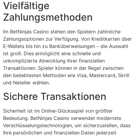
Vielfältige
Zahlungsmethoden
Im BetNinjas Casino stehen den Spielern zahlreiche
Zahlungsoptionen zur Verfügung. Von Kreditkarten über
E-Wallets bis hin zu Banküberweisungen – die Auswahl
ist groß. Dies ermöglicht eine schnelle und
unkomplizierte Abwicklung Ihrer finanziellen
Transaktionen. Spieler können in der Regel zwischen
den beliebtesten Methoden wie Visa, Mastercard, Skrill
und Neteller wählen.
Sichere Transaktionen
Sicherheit ist im Online-Glücksspiel von größter
Bedeutung. BetNinjas Casino verwendet modernste
Verschlüsselungstechnologien, um sicherzustellen, dass
Ihre persönlichen und finanziellen Daten jederzeit