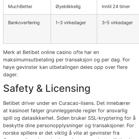
MuchBetter
Øyeblikkelig
Inntil 24 timer
Bankoverføring
1–3 virkedager
3–5 virkedager
Merk at Betibet online casino ofte har en
maksimumsutbetaling per transaksjon og per dag. For
høye gevinster kan utbetalingen deles opp over flere
dager.
Safety & Licensing
Betibet driver under en Curacao-lisens. Det innebærer
at kasinoet følger grunnleggende regler for ansvarlig
spill og datasikkerhet. Siden bruker SSL-kryptering for å
beskytte dine personopplysninger og transaksjoner. For
norske spillere er det viktig å vite at gevinster fra