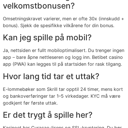
velkomstbonusen?
Omsetningskravet varierer, men er ofte 30x (innskudd +
bonus). Sjekk de spesifikke vilkårene for din bonus.
Kan jeg spille på mobil?
Ja, nettsiden er fullt mobiloptimalisert. Du trenger ingen
app – bare åpne nettleseren og logg inn. Betibet casino
app (PWA) kan legges til på startsiden for rask tilgang.
Hvor lang tid tar et uttak?
E-lommebøker som Skrill tar opptil 24 timer, mens kort
og bankoverføringer tar 1–5 virkedager. KYC må være
godkjent før første uttak.
Er det trygt å spille her?
Kasinoet har Curacao-lisens og SSL-kryptering. Du bør