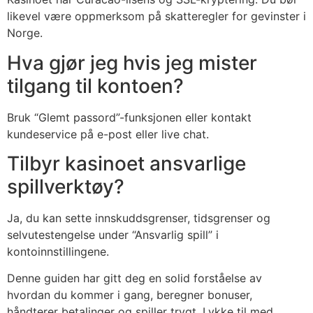
likevel være oppmerksom på skatteregler for gevinster i
Norge.
Hva gjør jeg hvis jeg mister
tilgang til kontoen?
Bruk “Glemt passord”-funksjonen eller kontakt
kundeservice på e-post eller live chat.
Tilbyr kasinoet ansvarlige
spillverktøy?
Ja, du kan sette innskuddsgrenser, tidsgrenser og
selvutestengelse under “Ansvarlig spill” i
kontoinnstillingene.
Denne guiden har gitt deg en solid forståelse av
hvordan du kommer i gang, beregner bonuser,
håndterer betalinger og spiller trygt. Lykke til med