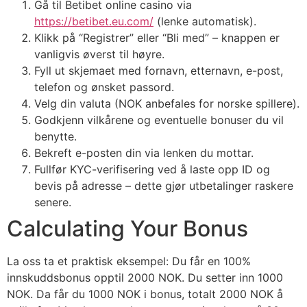
Gå til Betibet online casino via
https://betibet.eu.com/
(lenke automatisk).
Klikk på “Registrer” eller “Bli med” – knappen er
vanligvis øverst til høyre.
Fyll ut skjemaet med fornavn, etternavn, e-post,
telefon og ønsket passord.
Velg din valuta (NOK anbefales for norske spillere).
Godkjenn vilkårene og eventuelle bonuser du vil
benytte.
Bekreft e-posten din via lenken du mottar.
Fullfør KYC-verifisering ved å laste opp ID og
bevis på adresse – dette gjør utbetalinger raskere
senere.
Calculating Your Bonus
La oss ta et praktisk eksempel: Du får en 100%
innskuddsbonus opptil 2000 NOK. Du setter inn 1000
NOK. Da får du 1000 NOK i bonus, totalt 2000 NOK å