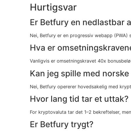
Hurtigsvar
Er Betfury en nedlastbar 
Nei, Betfury er en progressiv webapp (PWA) s
Hva er omsetningskraven
Vanligvis er omsetningskravet 40x bonusbeløp
Kan jeg spille med norske
Nei, Betfury opererer hovedsakelig med kryp
Hvor lang tid tar et uttak?
For kryptovaluta tar det 1–2 bekreftelser, m
Er Betfury trygt?