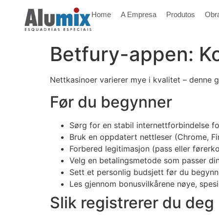
Home
A Empresa
Produtos
Obr
Betfury-appen: Ko
Nettkasinoer varierer mye i kvalitet – denne
Før du begynner
Sørg for en stabil internettforbindelse f
Bruk en oppdatert nettleser (Chrome, Fi
Forbered legitimasjon (pass eller førerko
Velg en betalingsmetode som passer dine
Sett et personlig budsjett før du begynne
Les gjennom bonusvilkårene nøye, spesie
Slik registrerer du deg