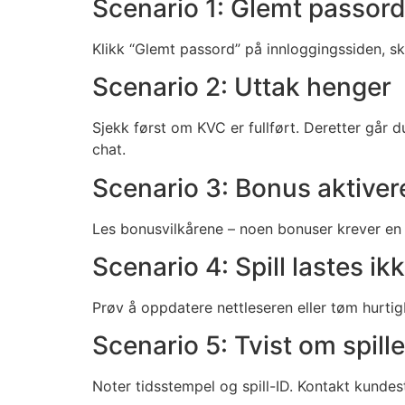
Scenario 1: Glemt passor
Klikk “Glemt passord” på innloggingssiden, skr
Scenario 2: Uttak henger
Sjekk først om KVC er fullført. Deretter går d
chat.
Scenario 3: Bonus aktiver
Les bonusvilkårene – noen bonuser krever en
Scenario 4: Spill lastes ik
Prøv å oppdatere nettleseren eller tøm hurtigb
Scenario 5: Tvist om spille
Noter tidsstempel og spill-ID. Kontakt kundes