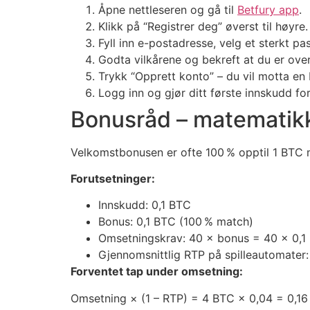
Åpne nettleseren og gå til
Betfury app
.
Klikk på “Registrer deg” øverst til høyre.
Fyll inn e-postadresse, velg et sterkt pas
Godta vilkårene og bekreft at du er over
Trykk “Opprett konto” – du vil motta en 
Logg inn og gjør ditt første innskudd fo
Bonusråd – matematikk
Velkomstbonusen er ofte 100 % opptil 1 BTC 
Forutsetninger:
Innskudd: 0,1 BTC
Bonus: 0,1 BTC (100 % match)
Omsetningskrav: 40 × bonus = 40 × 0,1
Gjennomsnittlig RTP på spilleautomater:
Forventet tap under omsetning:
Omsetning × (1 – RTP) = 4 BTC × 0,04 = 0,1