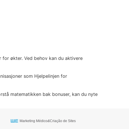
r for økter. Ved behov kan du aktivere
anisasjoner som Hjelpelinjen for
orstå matematikken bak bonuser, kan du nyte
Marketing Médico
&
Criação de Sites