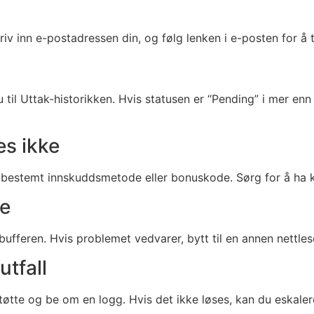
d
iv inn e-postadressen din, og følg lenken i e-posten for å t
u til Uttak-historikken. Hvis statusen er “Pending” i mer enn
es ikke
 bestemt innskuddsmetode eller bonuskode. Sørg for å ha k
ke
ufferen. Hvis problemet vedvarer, bytt til en annen nettlese
utfall
tøtte og be om en logg. Hvis det ikke løses, kan du eskaler