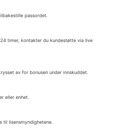
ilbakestille passordet.
 24 timer, kontakter du kundestøtte via live
rysset av for bonusen under innskuddet.
r eller enhet.
e til lisensmyndighetene.