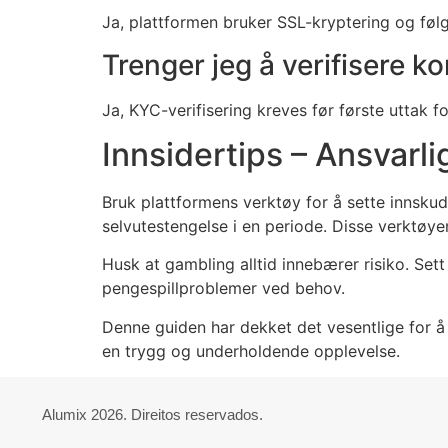
Ja, plattformen bruker SSL-kryptering og følge
Trenger jeg å verifisere k
Ja, KYC-verifisering kreves før første uttak f
Innsidertips – Ansvarlig
Bruk plattformens verktøy for å sette innskud
selvutestengelse i en periode. Disse verktøyene
Husk at gambling alltid innebærer risiko. Sett
pengespillproblemer ved behov.
Denne guiden har dekket det vesentlige for 
en trygg og underholdende opplevelse.
Alumix 2026. Direitos reservados.