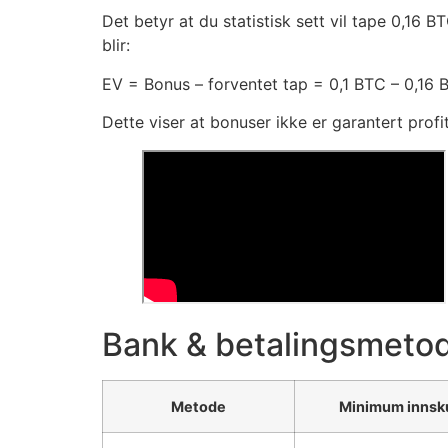
Det betyr at du statistisk sett vil tape 0,1
blir:
EV = Bonus – forventet tap = 0,1 BTC – 0,16
Dette viser at bonuser ikke er garantert profi
Bank & betalingsmeto
Metode
Minimum innsk