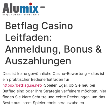
Obras Executadas
Betflag Casino
Leitfaden:
Anmeldung, Bonus &
Auszahlungen
Dies ist keine gewöhnliche Casino-Bewertung – dies ist
ein praktischer Bedienerleitfaden für
https://betflag.se.net/
-Spieler. Egal, ob Sie neu bei
Betflag sind oder Ihre Strategie verfeinern möchten, hier
finden Sie klare Schritte und echte Rechnungen, um das
Beste aus Ihrem Spielerlebnis herauszuholen.