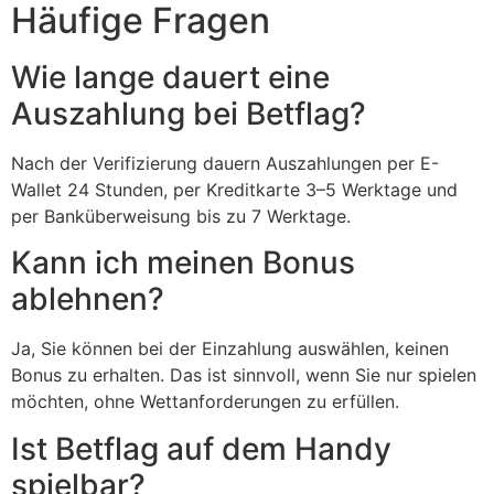
Häufige Fragen
Wie lange dauert eine
Auszahlung bei Betflag?
Nach der Verifizierung dauern Auszahlungen per E-
Wallet 24 Stunden, per Kreditkarte 3–5 Werktage und
per Banküberweisung bis zu 7 Werktage.
Kann ich meinen Bonus
ablehnen?
Ja, Sie können bei der Einzahlung auswählen, keinen
Bonus zu erhalten. Das ist sinnvoll, wenn Sie nur spielen
möchten, ohne Wettanforderungen zu erfüllen.
Ist Betflag auf dem Handy
spielbar?