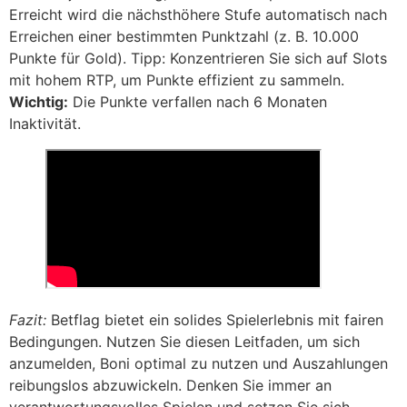
Erreicht wird die nächsthöhere Stufe automatisch nach
Erreichen einer bestimmten Punktzahl (z. B. 10.000
Punkte für Gold). Tipp: Konzentrieren Sie sich auf Slots
mit hohem RTP, um Punkte effizient zu sammeln.
Wichtig:
Die Punkte verfallen nach 6 Monaten
Inaktivität.
Fazit:
Betflag bietet ein solides Spielerlebnis mit fairen
Bedingungen. Nutzen Sie diesen Leitfaden, um sich
anzumelden, Boni optimal zu nutzen und Auszahlungen
reibungslos abzuwickeln. Denken Sie immer an