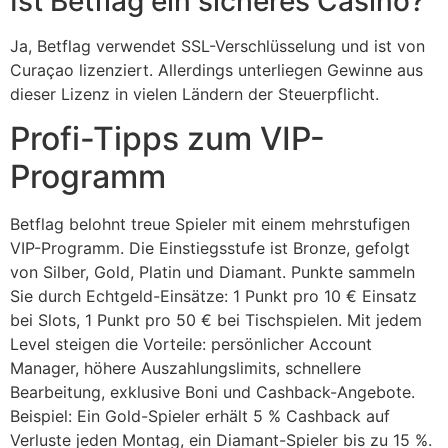
Ist Betflag ein sicheres Casino?
Ja, Betflag verwendet SSL-Verschlüsselung und ist von
Curaçao lizenziert. Allerdings unterliegen Gewinne aus
dieser Lizenz in vielen Ländern der Steuerpflicht.
Profi-Tipps zum VIP-
Programm
Betflag belohnt treue Spieler mit einem mehrstufigen
VIP-Programm. Die Einstiegsstufe ist Bronze, gefolgt
von Silber, Gold, Platin und Diamant. Punkte sammeln
Sie durch Echtgeld-Einsätze: 1 Punkt pro 10 € Einsatz
bei Slots, 1 Punkt pro 50 € bei Tischspielen. Mit jedem
Level steigen die Vorteile: persönlicher Account
Manager, höhere Auszahlungslimits, schnellere
Bearbeitung, exklusive Boni und Cashback-Angebote.
Beispiel: Ein Gold-Spieler erhält 5 % Cashback auf
Verluste jeden Montag, ein Diamant-Spieler bis zu 15 %.