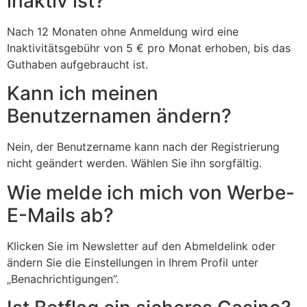
inaktiv ist?
Nach 12 Monaten ohne Anmeldung wird eine
Inaktivitätsgebühr von 5 € pro Monat erhoben, bis das
Guthaben aufgebraucht ist.
Kann ich meinen
Benutzernamen ändern?
Nein, der Benutzername kann nach der Registrierung
nicht geändert werden. Wählen Sie ihn sorgfältig.
Wie melde ich mich von Werbe-
E-Mails ab?
Klicken Sie im Newsletter auf den Abmeldelink oder
ändern Sie die Einstellungen in Ihrem Profil unter
„Benachrichtigungen”.