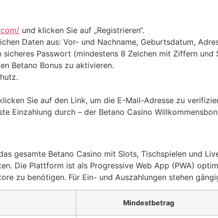
.com/
und klicken Sie auf „Registrieren“.
önlichen Daten aus: Vor- und Nachname, Geburtsdatum, Adr
 sicheres Passwort (mindestens 8 Zeichen mit Ziffern und 
en Betano Bonus zu aktivieren.
hutz.
licken Sie auf den Link, um die E-Mail-Adresse zu verifizie
erste Einzahlung durch – der Betano Casino Willkommensbo
das gesamte Betano Casino mit Slots, Tischspielen und Live
n. Die Plattform ist als Progressive Web App (PWA) optimi
tore zu benötigen. Für Ein- und Auszahlungen stehen gäng
Mindestbetrag