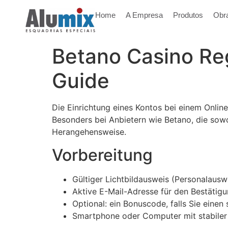
Home
A Empresa
Produtos
Obr
Betano Casino Re
Guide
Die Einrichtung eines Kontos bei einem Online-
Besonders bei Anbietern wie Betano, die sowo
Herangehensweise.
Vorbereitung
Gültiger Lichtbildausweis (Personalauswe
Aktive E-Mail-Adresse für den Bestätigu
Optional: ein Bonuscode, falls Sie ein
Smartphone oder Computer mit stabiler