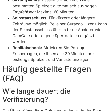
Sitzungslimits:
Lassen Sie sich nach einer
bestimmten Spielzeit automatisch ausloggen.
Empfehlung:
Maximal 60 Minuten.
Selbstausschluss:
Für kürzere oder längere
Zeiträume möglich. Bei einer Curacao-Lizenz kann
der Selbstausschluss über externe Anbieter wie
GamCare oder eigene Sperrdateien ergänzt
werden.
Realitätscheck:
Aktivieren Sie Pop-up-
Erinnerungen, die Ihnen alle 30 Minuten Ihre
bisherige Spielzeit und Verluste anzeigen.
Häufig gestellte Fragen
(FAQ)
Wie lange dauert die
Verifizierung?
Die Überprüfung Ihrer Dokumente dauert in der Regel