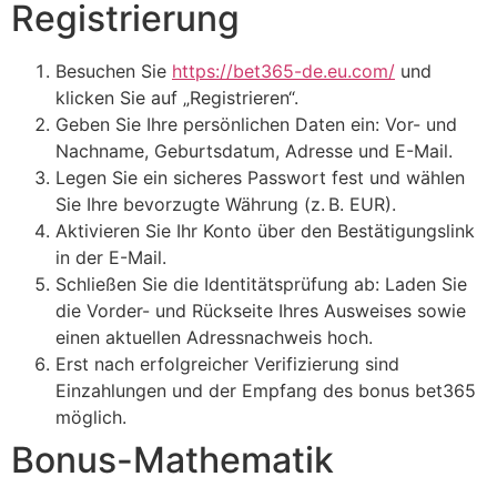
Registrierung
Besuchen Sie
https://bet365-de.eu.com/
und
klicken Sie auf „Registrieren“.
Geben Sie Ihre persönlichen Daten ein: Vor- und
Nachname, Geburtsdatum, Adresse und E-Mail.
Legen Sie ein sicheres Passwort fest und wählen
Sie Ihre bevorzugte Währung (z. B. EUR).
Aktivieren Sie Ihr Konto über den Bestätigungslink
in der E-Mail.
Schließen Sie die Identitätsprüfung ab: Laden Sie
die Vorder- und Rückseite Ihres Ausweises sowie
einen aktuellen Adressnachweis hoch.
Erst nach erfolgreicher Verifizierung sind
Einzahlungen und der Empfang des bonus bet365
möglich.
Bonus-Mathematik