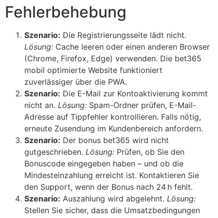
Fehlerbehebung
Szenario:
Die Registrierungsseite lädt nicht.
Lösung:
Cache leeren oder einen anderen Browser
(Chrome, Firefox, Edge) verwenden. Die bet365
mobil optimierte Website funktioniert
zuverlässiger über die PWA.
Szenario:
Die E-Mail zur Kontoaktivierung kommt
nicht an.
Lösung:
Spam-Ordner prüfen, E-Mail-
Adresse auf Tippfehler kontrollieren. Falls nötig,
erneute Zusendung im Kundenbereich anfordern.
Szenario:
Der bonus bet365 wird nicht
gutgeschrieben.
Lösung:
Prüfen, ob Sie den
Bonuscode eingegeben haben – und ob die
Mindesteinzahlung erreicht ist. Kontaktieren Sie
den Support, wenn der Bonus nach 24 h fehlt.
Szenario:
Auszahlung wird abgelehnt.
Lösung:
Stellen Sie sicher, dass die Umsatzbedingungen