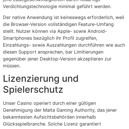
Verdichtungstechnologie minimal geführt werden.
Der native Anwendung ist keineswegs erforderlich, weil
die Browser-Version vollständigen Feature-Umfang
stellt. Nutzer können via Apple- sowie Android-
Smartphones bezüglich ihr Profil zugreifen,
Einzahlungs- sowie Auszahlungen durchführen wie auch
diesen Support ansprechen, bar Limitierungen
gegenüber jener Desktop-Version akzeptieren zur
müssen.
Lizenzierung und
Spielerschutz
Unser Casino operiert durch einer gültigen
Genehmigung der Malta Gaming Authority, das jener
bekanntesten Aufsichtsbehörden innerhalb
Glücksspielbranche. Solche Lizenz garantiert