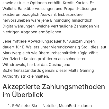
sowie aktuelle Optionen enthält. Kredit-Karten, E-
Wallets, Banküberweisungen und Prepaid-Lösungen
existieren bezüglich Auswahl. Insbesondere
hervorzuheben wäre jene Einbindung hinsichtlich
Digitalwährungen, welche vertrauliche Zahlungen via
niedrigen Abgaben ermöglichen.
Jene mittlere Abwicklungsdauer für Auszahlungen
dauert für E-Wallets unter vierundzwanzig Std., dies laut
Marktvergleich wie überdurchschnittlich zügig zählt.
Verifizierte Konten profitieren aus schnelleren
Withdrawals, hierbei das Casino jene
Sicherheitsstandards gemäß dieser Malta Gaming
Authority strikt einhalten.
Akzeptierte Zahlungsmethoden
im Überblick
E-Wallets: Skrill, Neteller, MuchBetter durch