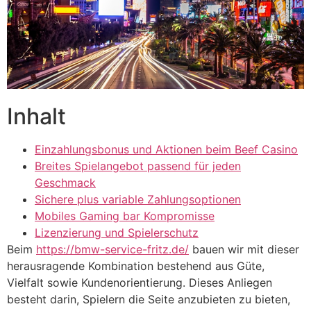
Inhalt
Einzahlungsbonus und Aktionen beim Beef Casino
Breites Spielangebot passend für jeden
Geschmack
Sichere plus variable Zahlungsoptionen
Mobiles Gaming bar Kompromisse
Lizenzierung und Spielerschutz
Beim
https://bmw-service-fritz.de/
bauen wir mit dieser
herausragende Kombination bestehend aus Güte,
Vielfalt sowie Kundenorientierung. Dieses Anliegen
besteht darin, Spielern die Seite anzubieten zu bieten,