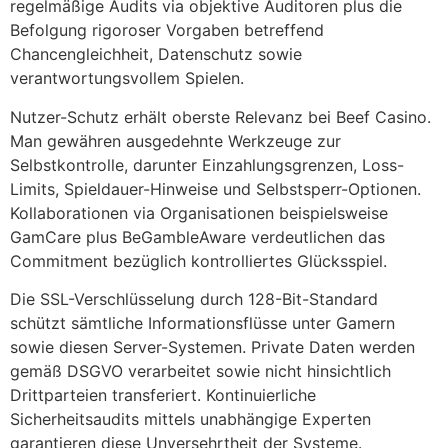
regelmäßige Audits via objektive Auditoren plus die
Befolgung rigoroser Vorgaben betreffend
Chancengleichheit, Datenschutz sowie
verantwortungsvollem Spielen.
Nutzer-Schutz erhält oberste Relevanz bei Beef Casino.
Man gewähren ausgedehnte Werkzeuge zur
Selbstkontrolle, darunter Einzahlungsgrenzen, Loss-
Limits, Spieldauer-Hinweise und Selbstsperr-Optionen.
Kollaborationen via Organisationen beispielsweise
GamCare plus BeGambleAware verdeutlichen das
Commitment bezüglich kontrolliertes Glücksspiel.
Die SSL-Verschlüsselung durch 128-Bit-Standard
schützt sämtliche Informationsflüsse unter Gamern
sowie diesen Server-Systemen. Private Daten werden
gemäß DSGVO verarbeitet sowie nicht hinsichtlich
Drittparteien transferiert. Kontinuierliche
Sicherheitsaudits mittels unabhängige Experten
garantieren diese Unversehrtheit der Systeme.