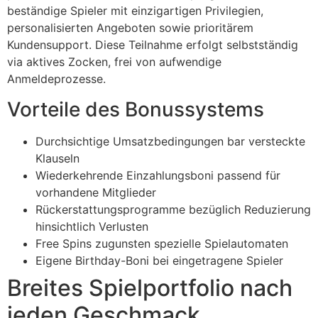
beständige Spieler mit einzigartigen Privilegien,
personalisierten Angeboten sowie prioritärem
Kundensupport. Diese Teilnahme erfolgt selbstständig
via aktives Zocken, frei von aufwendige
Anmeldeprozesse.
Vorteile des Bonussystems
Durchsichtige Umsatzbedingungen bar versteckte
Klauseln
Wiederkehrende Einzahlungsboni passend für
vorhandene Mitglieder
Rückerstattungsprogramme bezüglich Reduzierung
hinsichtlich Verlusten
Free Spins zugunsten spezielle Spielautomaten
Eigene Birthday-Boni bei eingetragene Spieler
Breites Spielportfolio nach
jeden Geschmack