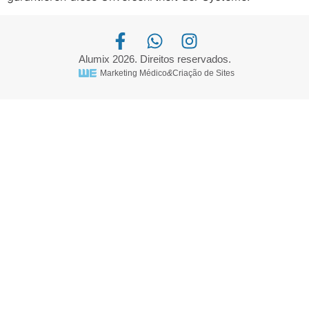
Alumix 2026. Direitos reservados.
Marketing Médico
&
Criação de Sites