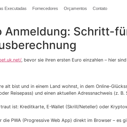
as Executadas
Fornecedores
Orçamentos
Contato
Anmeldung: Schritt-für
nusberechnung
et.uk.net/
, bevor sie ihren ersten Euro einzahlen – hier sin
re alt bist und in einem Land wohnst, in dem Online-Glückssp
der Reisepass) und einen aktuellen Adressnachweis (z. B. S
traut ist: Kreditkarte, E-Wallet (Skrill/Neteller) oder Kr
r die PWA (Progressive Web App) direkt im Browser – es g