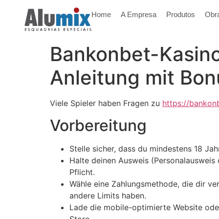
Home
A Empresa
Produtos
Obr
Bankonbet-Kasino 
Anleitung mit Bo
Viele Spieler haben Fragen zu
https://bankonb
Vorbereitung
Stelle sicher, dass du mindestens 18 Jah
Halte deinen Ausweis (Personalausweis o
Pflicht.
Wähle eine Zahlungsmethode, die dir ver
andere Limits haben.
Lade die mobile-optimierte Website ode
Store.