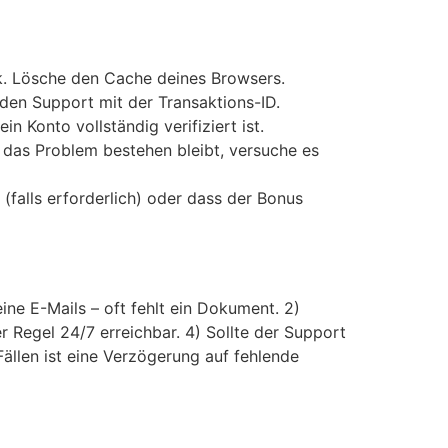
k. Lösche den Cache deines Browsers.
den Support mit der Transaktions-ID.
n Konto vollständig verifiziert ist.
s das Problem bestehen bleibt, versuche es
falls erforderlich) oder dass der Bonus
ine E-Mails – oft fehlt ein Dokument. 2)
 Regel 24/7 erreichbar. 4) Sollte der Support
ällen ist eine Verzögerung auf fehlende