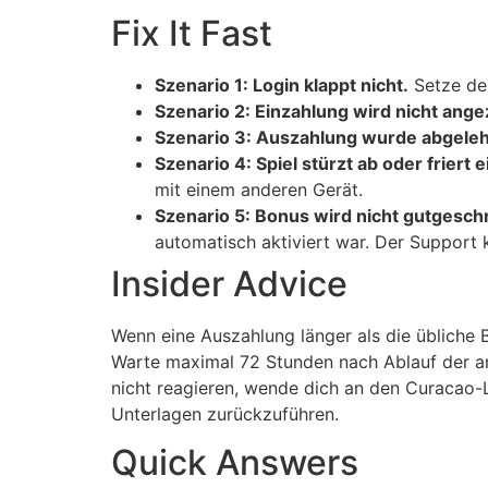
Fix It Fast
Szenario 1: Login klappt nicht.
Setze dei
Szenario 2: Einzahlung wird nicht ange
Szenario 3: Auszahlung wurde abgeleh
Szenario 4: Spiel stürzt ab oder friert e
mit einem anderen Gerät.
Szenario 5: Bonus wird nicht gutgesch
automatisch aktiviert war. Der Support 
Insider Advice
Wenn eine Auszahlung länger als die übliche B
Warte maximal 72 Stunden nach Ablauf der ang
nicht reagieren, wende dich an den Curacao-L
Unterlagen zurückzuführen.
Quick Answers