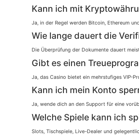
Kann ich mit Kryptowähru
Ja, in der Regel werden Bitcoin, Ethereum u
Wie lange dauert die Verif
Die Überprüfung der Dokumente dauert meis
Gibt es einen Treueprog
Ja, das Casino bietet ein mehrstufiges VIP-
Kann ich mein Konto sper
Ja, wende dich an den Support für eine vorü
Welche Spiele kann ich sp
Slots, Tischspiele, Live-Dealer und gelegentl