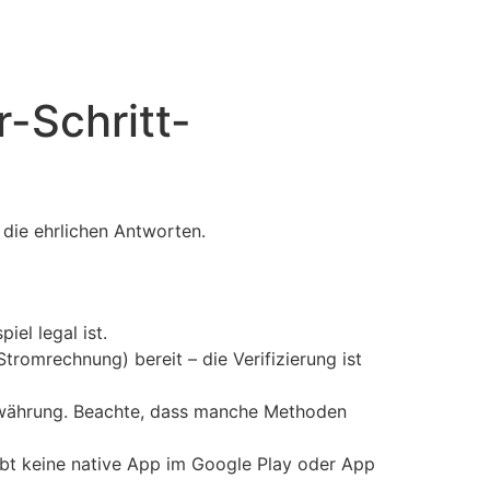
-Schritt-
d die ehrlichen Antworten.
iel legal ist.
tromrechnung) bereit – die Verifizierung ist
yptowährung. Beachte, dass manche Methoden
ibt keine native App im Google Play oder App