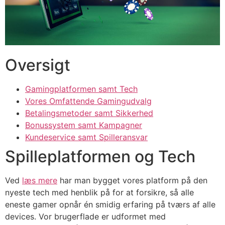
Oversigt
Gamingplatformen samt Tech
Vores Omfattende Gamingudvalg
Betalingsmetoder samt Sikkerhed
Bonussystem samt Kampagner
Kundeservice samt Spilleransvar
Spilleplatformen og Tech
Ved
læs mere
har man bygget vores platform på den
nyeste tech med henblik på for at forsikre, så alle
eneste gamer opnår én smidig erfaring på tværs af alle
devices. Vor brugerflade er udformet med