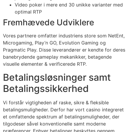
Video poker i mere end 30 unikke varianter med
optimal RTP
Fremhævede Udviklere
Vores partnere omfatter industriens store som NetEnt,
Microgaming, Play’n GO, Evolution Gaming og
Pragmatic Play. Disse leverandører er kendte for deres
banebrydende gameplay mekanikker, betagende
visuelle elementer & verificerede RTP.
Betalingsløsninger samt
Betalingssikkerhed
Vi forstår vigtigheden af raske, sikre & fleksible
betalingsmuligheder. Derfor har vort casino integreret
et omfattende spektrum af betalingsmuligheder, der
tilgodeser såvel konventionelle samt moderne
præferencer. Enhver betalinger beskyttes gennem