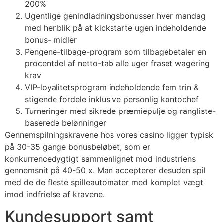
200%
Ugentlige genindladningsbonusser hver mandag
med henblik på at kickstarte ugen indeholdende
bonus- midler
Pengene-tilbage-program som tilbagebetaler en
procentdel af netto-tab alle uger fraset wagering
krav
VIP-loyalitetsprogram indeholdende fem trin &
stigende fordele inklusive personlig kontochef
Turneringer med sikrede præmiepulje og rangliste-
baserede belønninger
Gennemspilningskravene hos vores casino ligger typisk
på 30-35 gange bonusbeløbet, som er
konkurrencedygtigt sammenlignet mod industriens
gennemsnit på 40-50 x. Man accepterer desuden spil
med de de fleste spilleautomater med komplet vægt
imod indfrielse af kravene.
Kundesupport samt