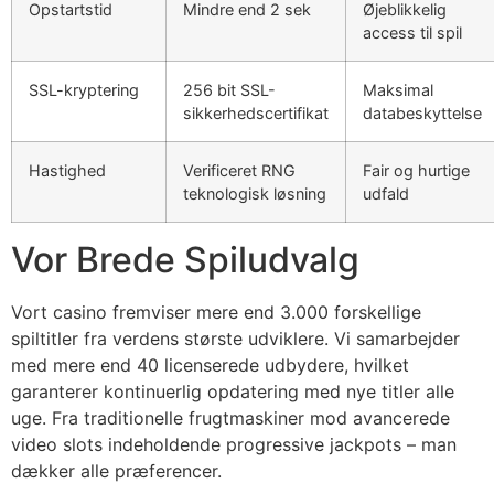
Opstartstid
Mindre end 2 sek
Øjeblikkelig
access til spil
SSL-kryptering
256 bit SSL-
Maksimal
sikkerhedscertifikat
databeskyttelse
Hastighed
Verificeret RNG
Fair og hurtige
teknologisk løsning
udfald
Vor Brede Spiludvalg
Vort casino fremviser mere end 3.000 forskellige
spiltitler fra verdens største udviklere. Vi samarbejder
med mere end 40 licenserede udbydere, hvilket
garanterer kontinuerlig opdatering med nye titler alle
uge. Fra traditionelle frugtmaskiner mod avancerede
video slots indeholdende progressive jackpots – man
dækker alle præferencer.