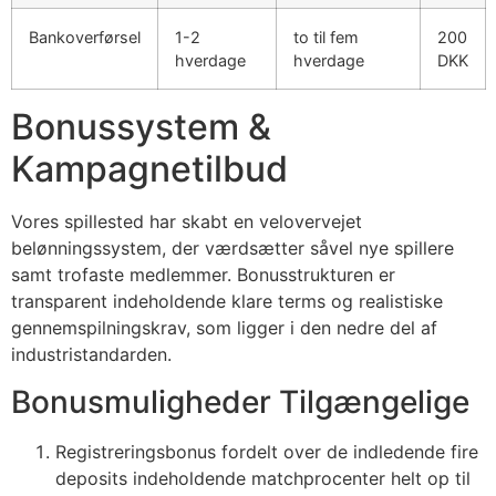
Bankoverførsel
1-2
to til fem
200
hverdage
hverdage
DKK
Bonussystem &
Kampagnetilbud
Vores spillested har skabt en velovervejet
belønningssystem, der værdsætter såvel nye spillere
samt trofaste medlemmer. Bonusstrukturen er
transparent indeholdende klare terms og realistiske
gennemspilningskrav, som ligger i den nedre del af
industristandarden.
Bonusmuligheder Tilgængelige
Registreringsbonus fordelt over de indledende fire
deposits indeholdende matchprocenter helt op til