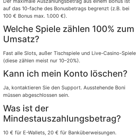
Der maximale Auszahlungsbetrag aus einem Bonus ist
auf das 10-fache des Bonusbetrags begrenzt (z.B. bei
100 € Bonus max. 1.000 €).
Welche Spiele zählen 100% zum
Umsatz?
Fast alle Slots, außer Tischspiele und Live-Casino-Spiele
(diese zählen meist nur 10–20%).
Kann ich mein Konto löschen?
Ja, kontaktieren Sie den Support. Ausstehende Boni
müssen abgeschlossen sein.
Was ist der
Mindestauszahlungsbetrag?
10 € für E-Wallets, 20 € für Banküberweisungen.