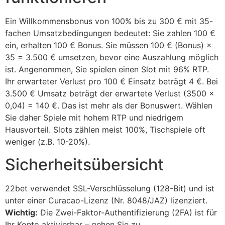
Ein Willkommensbonus von 100% bis zu 300 € mit 35-
fachen Umsatzbedingungen bedeutet: Sie zahlen 100 €
ein, erhalten 100 € Bonus. Sie müssen 100 € (Bonus) ×
35 = 3.500 € umsetzen, bevor eine Auszahlung möglich
ist. Angenommen, Sie spielen einen Slot mit 96% RTP.
Ihr erwarteter Verlust pro 100 € Einsatz beträgt 4 €. Bei
3.500 € Umsatz beträgt der erwartete Verlust (3500 ×
0,04) = 140 €. Das ist mehr als der Bonuswert. Wählen
Sie daher Spiele mit hohem RTP und niedrigem
Hausvorteil. Slots zählen meist 100%, Tischspiele oft
weniger (z.B. 10-20%).
Sicherheitsübersicht
22bet verwendet SSL-Verschlüsselung (128-Bit) und ist
unter einer Curacao-Lizenz (Nr. 8048/JAZ) lizenziert.
Wichtig:
Die Zwei-Faktor-Authentifizierung (2FA) ist für
Ihr Konto aktivierbar – gehen Sie zu