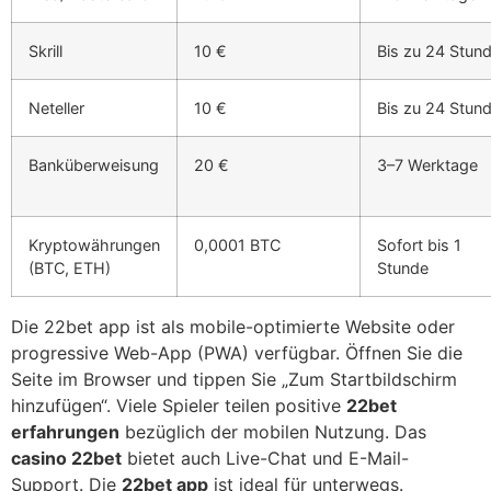
Skrill
10 €
Bis zu 24 Stun
Neteller
10 €
Bis zu 24 Stun
Banküberweisung
20 €
3–7 Werktage
Kryptowährungen
0,0001 BTC
Sofort bis 1
(BTC, ETH)
Stunde
Die 22bet app ist als mobile-optimierte Website oder
progressive Web-App (PWA) verfügbar. Öffnen Sie die
Seite im Browser und tippen Sie „Zum Startbildschirm
hinzufügen“. Viele Spieler teilen positive
22bet
erfahrungen
bezüglich der mobilen Nutzung. Das
casino 22bet
bietet auch Live-Chat und E-Mail-
Support. Die
22bet app
ist ideal für unterwegs.