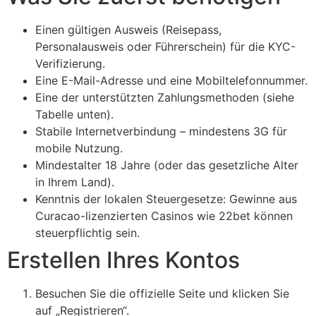
Einen gültigen Ausweis (Reisepass,
Personalausweis oder Führerschein) für die KYC-
Verifizierung.
Eine E-Mail-Adresse und eine Mobiltelefonnummer.
Eine der unterstützten Zahlungsmethoden (siehe
Tabelle unten).
Stabile Internetverbindung – mindestens 3G für
mobile Nutzung.
Mindestalter 18 Jahre (oder das gesetzliche Alter
in Ihrem Land).
Kenntnis der lokalen Steuergesetze: Gewinne aus
Curacao-lizenzierten Casinos wie 22bet können
steuerpflichtig sein.
Erstellen Ihres Kontos
Besuchen Sie die offizielle Seite und klicken Sie
auf „Registrieren“.