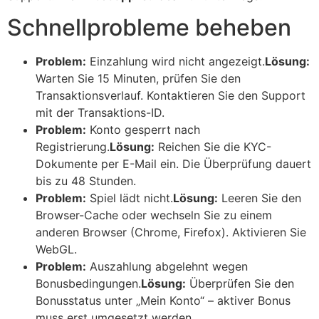
Schnellprobleme beheben
Problem:
Einzahlung wird nicht angezeigt.
Lösung:
Warten Sie 15 Minuten, prüfen Sie den
Transaktionsverlauf. Kontaktieren Sie den Support
mit der Transaktions-ID.
Problem:
Konto gesperrt nach
Registrierung.
Lösung:
Reichen Sie die KYC-
Dokumente per E-Mail ein. Die Überprüfung dauert
bis zu 48 Stunden.
Problem:
Spiel lädt nicht.
Lösung:
Leeren Sie den
Browser-Cache oder wechseln Sie zu einem
anderen Browser (Chrome, Firefox). Aktivieren Sie
WebGL.
Problem:
Auszahlung abgelehnt wegen
Bonusbedingungen.
Lösung:
Überprüfen Sie den
Bonusstatus unter „Mein Konto“ – aktiver Bonus
muss erst umgesetzt werden.