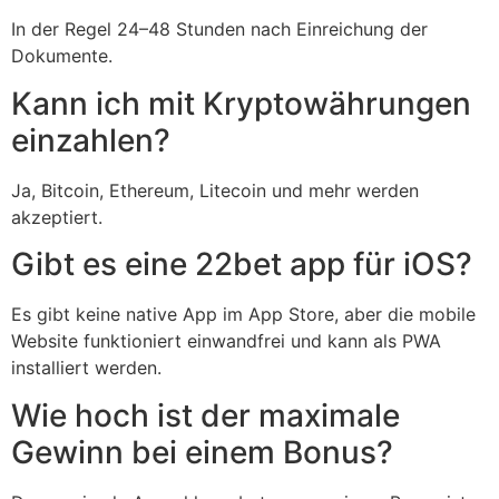
In der Regel 24–48 Stunden nach Einreichung der
Dokumente.
Kann ich mit Kryptowährungen
einzahlen?
Ja, Bitcoin, Ethereum, Litecoin und mehr werden
akzeptiert.
Gibt es eine 22bet app für iOS?
Es gibt keine native App im App Store, aber die mobile
Website funktioniert einwandfrei und kann als PWA
installiert werden.
Wie hoch ist der maximale
Gewinn bei einem Bonus?