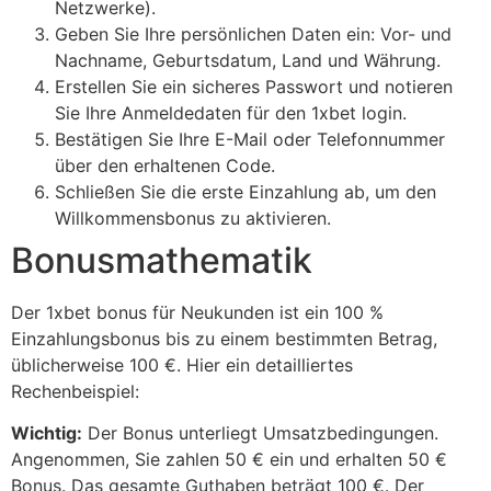
Netzwerke).
Geben Sie Ihre persönlichen Daten ein: Vor- und
Nachname, Geburtsdatum, Land und Währung.
Erstellen Sie ein sicheres Passwort und notieren
Sie Ihre Anmeldedaten für den 1xbet login.
Bestätigen Sie Ihre E-Mail oder Telefonnummer
über den erhaltenen Code.
Schließen Sie die erste Einzahlung ab, um den
Willkommensbonus zu aktivieren.
Bonusmathematik
Der 1xbet bonus für Neukunden ist ein 100 %
Einzahlungsbonus bis zu einem bestimmten Betrag,
üblicherweise 100 €. Hier ein detailliertes
Rechenbeispiel:
Wichtig:
Der Bonus unterliegt Umsatzbedingungen.
Angenommen, Sie zahlen 50 € ein und erhalten 50 €
Bonus. Das gesamte Guthaben beträgt 100 €. Der