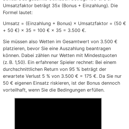
Umsatzfaktor beträgt 35x (Bonus + Einzahlung). Die
Formel lautet:
Umsatz = (Einzahlung + Bonus) × Umsatzfaktor = (50 €
+ 50 €) × 35 = 100 € × 35 = 3.500 €.
Sie müssen also Wetten im Gesamtwert von 3.500 €
platzieren, bevor Sie eine Auszahlung beantragen
können. Dabei zählen nur Wetten mit Mindestquoten
(z. B. 1,50). Ein erfahrener Spieler rechnet: Bei einem
durchschnittlichen Return von 95 % beträgt der
erwartete Verlust 5 % von 3.500 € = 175 €. Da Sie nur
50 € eigenen Einsatz riskieren, ist der Bonus dennoch
vorteilhaft, wenn Sie die Bedingungen erfüllen.