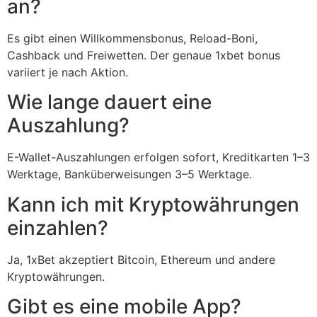
an?
Es gibt einen Willkommensbonus, Reload-Boni,
Cashback und Freiwetten. Der genaue 1xbet bonus
variiert je nach Aktion.
Wie lange dauert eine
Auszahlung?
E-Wallet-Auszahlungen erfolgen sofort, Kreditkarten 1–3
Werktage, Banküberweisungen 3–5 Werktage.
Kann ich mit Kryptowährungen
einzahlen?
Ja, 1xBet akzeptiert Bitcoin, Ethereum und andere
Kryptowährungen.
Gibt es eine mobile App?