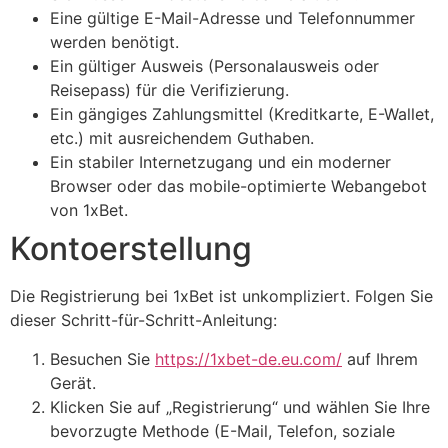
Eine gültige E-Mail-Adresse und Telefonnummer
werden benötigt.
Ein gültiger Ausweis (Personalausweis oder
Reisepass) für die Verifizierung.
Ein gängiges Zahlungsmittel (Kreditkarte, E-Wallet,
etc.) mit ausreichendem Guthaben.
Ein stabiler Internetzugang und ein moderner
Browser oder das mobile-optimierte Webangebot
von 1xBet.
Kontoerstellung
Die Registrierung bei 1xBet ist unkompliziert. Folgen Sie
dieser Schritt-für-Schritt-Anleitung:
Besuchen Sie
https://1xbet-de.eu.com/
auf Ihrem
Gerät.
Klicken Sie auf „Registrierung“ und wählen Sie Ihre
bevorzugte Methode (E-Mail, Telefon, soziale