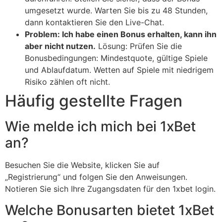
umgesetzt wurde. Warten Sie bis zu 48 Stunden,
dann kontaktieren Sie den Live-Chat.
Problem: Ich habe einen Bonus erhalten, kann ihn
aber nicht nutzen.
Lösung: Prüfen Sie die
Bonusbedingungen: Mindestquote, gültige Spiele
und Ablaufdatum. Wetten auf Spiele mit niedrigem
Risiko zählen oft nicht.
Häufig gestellte Fragen
Wie melde ich mich bei 1xBet
an?
Besuchen Sie die Website, klicken Sie auf
„Registrierung“ und folgen Sie den Anweisungen.
Notieren Sie sich Ihre Zugangsdaten für den 1xbet login.
Welche Bonusarten bietet 1xBet