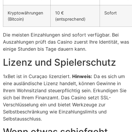
Kryptowährungen
10 €
Sofort
(Bitcoin)
(entsprechend)
Die meisten Einzahlungen sind sofort verfügbar. Bei
Auszahlungen prüft das Casino zuerst Ihre Identität, was
einige Stunden bis Tage dauern kann.
Lizenz und Spielerschutz
1xBet ist in Curaçao lizenziert.
Hinweis:
Da es sich um
eine ausländische Lizenz handelt, können Gewinne in
Ihrem Wohnsitzland steuerpflichtig sein. Erkundigen Sie
sich bei Ihrem Finanzamt. Das Casino setzt SSL-
Verschlüsselung ein und bietet Werkzeuge zur
Selbstbeschränkung wie Einzahlungslimits und
Selbstausschluss.
Wenn etwas schiefgeht